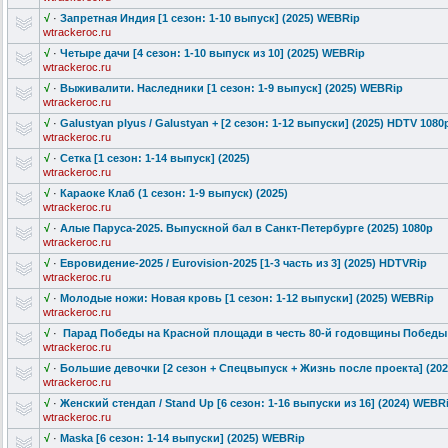
√
·
Запретная Индия [1 сезон: 1-10 выпуск] (2025) WEBRip
wtrackeroc.ru
√
·
Четыре дачи [4 сезон: 1-10 выпуск из 10] (2025) WEBRip
wtrackeroc.ru
√
·
Выживалити. Наследники [1 сезон: 1-9 выпуск] (2025) WEBRip
wtrackeroc.ru
√
·
Galustyan plyus / Galustyan + [2 сезон: 1-12 выпуски] (2025) HDTV 1080
wtrackeroc.ru
√
·
Сетка [1 сезон: 1-14 выпуск] (2025)
wtrackeroc.ru
√
·
Караоке Клаб (1 сезон: 1-9 выпуск) (2025)
wtrackeroc.ru
√
·
Алые Паруса-2025.
Выпускной бал в Санкт-Петерб
урге (2025) 1080p
wtrackeroc.ru
√
·
Евровидение-
2025 / Eurovision-2
025 [1-3 часть из 3] (2025) HDTVRip
wtrackeroc.ru
√
·
Молодые ножи: Новая кровь [1 сезон: 1-12 выпуски] (2025) WEBRip
wtrackeroc.ru
√
·
Парад Победы на Красной площади в честь 80-й годовщины Победы [э
wtrackeroc.ru
√
·
Большие девочки [2 сезон + Спецвыпуск + Жизнь после проекта] (20
wtrackeroc.ru
√
·
Женский стендап / Stand Up [6 сезон: 1-16 выпуски из 16] (2024) WEBR
wtrackeroc.ru
√
·
Maska [6 сезон: 1-14 выпуски] (2025) WEBRip