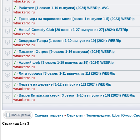
wtrackeroc.ru
√
·
Работяги [1 сезон: 1-10 выпуски] (2024) WEBRip-AVC
wtrackeroc.ru
√
·
Грешницы на перевоспитан
ии [сезон 1 выпуски 1-5] (2023) WEBRip
wtrackeroc.ru
√
·
Новый Comedy Club [20 сезон: 1-27 выпуск из 27] (2024) SATRip
wtrackeroc.ru
√
·
Звездные Танцы [1 сезон: 1-10 выпуск из 10] (2024) WEBRip
wtrackeroc.ru
√
·
Пацанки: Остров [9 сезон: 1-16 выпуски] (2024) WEBRip
wtrackeroc.ru
√
·
Адский шеф [3 сезон: 1-19 выпуск из 19] (2024) WEBRip
wtrackeroc.ru
√
·
Лига городов [3 сезон: 1-11 выпуск из 11] (2024) WEBRip
wtrackeroc.ru
√
·
Пepвыe нa дepeвнe [1-12 выпуск из 12] (2024) WEBRip
wtrackeroc.ru
√
·
Вызов Китайский сезон [3 сезон: 1-10 выпуски из 10] (2024) WEBRip
wtrackeroc.ru
Скачать торрент
»
Сериалы
»
Телепередачи, Шоу, Юмор, Спо
Страница
1
из
3