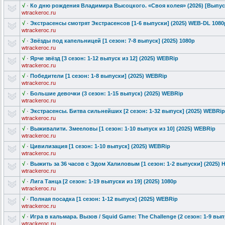
√
·
Ко дню рождения Владимира Высоцкого. «Своя колея» (2026) [Выпуск 
wtrackeroc.ru
√
·
Экстрасенсы смотрят Экстрасенсов
[1-6 выпуски] (2025) WEB-DL 1080
wtrackeroc.ru
√
·
Звёзды под капельницей [1 сезон: 7-8 выпуск] (2025) 1080р
wtrackeroc.ru
√
·
Ярче звёзд [3 сезон: 1-12 выпуск из 12] (2025) WEBRip
wtrackeroc.ru
√
·
Победители [1 сезон: 1-8 выпуски] (2025) WEBRip
wtrackeroc.ru
√
·
Большие девочки (3 сезон: 1-15 выпуск) (2025) WEBRip
wtrackeroc.ru
√
·
Экстрасенсы.
Битва сильнейших [2 сезон: 1-32 выпуск] (2025) WEBRip
wtrackeroc.ru
√
·
Выживалити. Змееловы [1 сезон: 1-10 выпуск из 10] (2025) WEBRip
wtrackeroc.ru
√
·
Цивилизация [1 сезон: 1-10 выпуск] (2025) WEBRip
wtrackeroc.ru
√
·
Выжить за 36 часов с Эдом Халиловым [1 сезон: 1-2 выпуски] (2025) 
wtrackeroc.ru
√
·
Лига Танца [2 сезон: 1-19 выпуски из 19] (2025) 1080p
wtrackeroc.ru
√
·
Полная посадка [1 сезон: 1-12 выпуск] (2025) WEBRip
wtrackeroc.ru
√
·
Игра в кальмара. Вызов / Squid Game: The Challenge (2 сезон: 1-9 выпу
wtrackeroc.ru