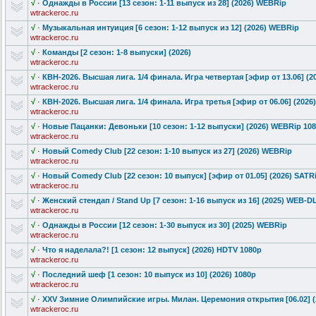
√
·
Однажды в России [13 сезон: 1-11 выпуск из 28] (2026) WEBRip
wtrackeroc.ru
√
·
Музыкальная интуиция [6 сезон: 1-12 выпуск из 12] (2026) WEBRip
wtrackeroc.ru
√
·
Команды [2 сезон: 1-8 выпуски] (2026)
wtrackeroc.ru
√
·
КВН-2026. Высшая лига. 1/4 финала. Игра четвертая [эфир от 13.06] (2
wtrackeroc.ru
√
·
КВН-2026. Высшая лига. 1/4 финала. Игра третья [эфир от 06.06] (2026
wtrackeroc.ru
√
·
Новые Пацанки: Девоньки [10 сезон: 1-12 выпуски] (2026) WEBRip 10
wtrackeroc.ru
√
·
Новый Comedy Club [22 сезон: 1-10 выпуск из 27] (2026) WEBRip
wtrackeroc.ru
√
·
Новый Comedy Club [22 сезон: 10 выпуск] [эфир от 01.05] (2026) SATR
wtrackeroc.ru
√
·
Женский стендап / Stand Up [7 сезон: 1-16 выпуск из 16] (2025) WEB-D
wtrackeroc.ru
√
·
Однажды в России [12 сезон: 1-30 выпуск из 30] (2025) WEBRip
wtrackeroc.ru
√
·
Что я наделала?! [1 сезон: 12 выпуск] (2026) HDTV 1080р
wtrackeroc.ru
√
·
Последний шеф [1 сезон: 10 выпуск из 10] (2026) 1080р
wtrackeroc.ru
√
·
XXV Зимние Олимпийские игры. Милан. Церемония открытия [06.02] (
wtrackeroc.ru