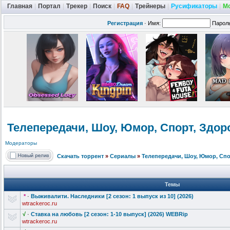
Главная
|
Портал
|
Трекер
|
Поиск
|
FAQ
|
Трейнеры
|
Русификаторы
|
М
Регистрация
·
Имя:
Парол
Телепередачи, Шоу, Юмор, Спорт, Здор
Модераторы
Скачать торрент
»
Сериалы
»
Телепередачи, Шоу, Юмор, Спо
Темы
*
·
Выживалити. Наследники [2 сезон: 1 выпуск из 10] (2026)
wtrackeroc.ru
√
·
Ставка на любовь [2 сезон: 1-10 выпуск] (2026) WEBRip
wtrackeroc.ru