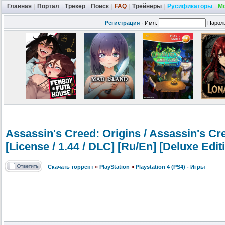
Главная
|
Портал
|
Трекер
|
Поиск
|
FAQ
|
Трейнеры
|
Русификаторы
|
М
Регистрация
·
Имя:
Парол
Assassin's Creed: Origins / Assassin's Cr
[License / 1.44 / DLC] [Ru/En] [Deluxe Edi
Скачать торрент
»
PlayStation
»
Playstation 4 (PS4) - Игры