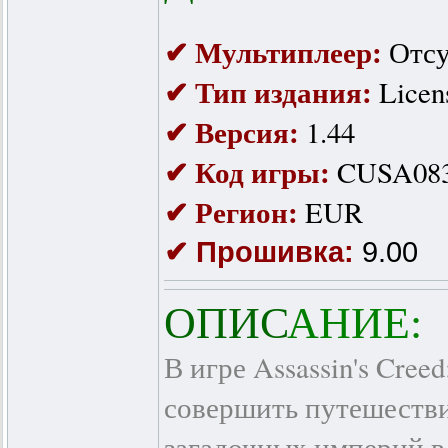
✔ Мультиплеер:
Отсу
✔ Тип издания:
Licen
✔ Версия:
1.44
✔ Код игры:
CUSA08
✔ Регион:
EUR
✔ Прошивка:
9.00
ОПИС
АНИЕ:
В игре Assassin's Cree
совершить путешестви
загадочных империй в