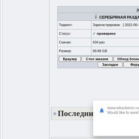
[
СЕРЕБРЯНАЯ РАЗДА
Торрент:
Зарегистрирован [
2022-06-
Статус:
√
проверено
Скачан:
634 раз
Размер:
69.89 GB
www.wtrackeroc.ru
Последние поблагода
Would like to send 