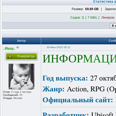
Статистика 
Размер:
69.89 GB
| Зарегис
Сидов:
1
[ 7 KB/s ]
Личеров
Автор
Соо
®
30-Июн-2022 05:11
.:Rtuty:.
ИНФОР
МАЦИ
Год выпуска:
27 октя
Жанр:
Action, RPG (Op
Стаж:
4 года 2 месяца
Сообщений:
25
Официальный сайт:
Откуда:
Москва
Разработчик:
Ubisoft