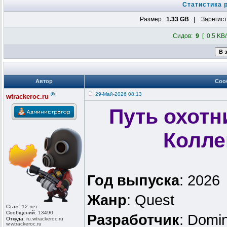
Статистика 
Размер:
1.33 GB
| Зарегист
Сидов:
9
[ 0.5 KB/
Автор
Соо
®
29-Май-2026 08:13
wtrackeroc.ru
Путь охотн
Колле
Год выпуска
: 2026
Жанр
: Quest
Стаж:
12 лет
Сообщений:
13490
Разработчик
: Domi
Откуда:
ru.wtrackero
c.ru
w.wtrackeroc
.ru