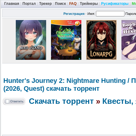
Главная
|
Портал
|
Трекер
|
Поиск
|
FAQ
|
Трейнеры
|
Русификаторы
|
М
Регистрация
·
Имя:
Парол
Hunter's Journey 2: Nightmare Hunting /
(2026, Quest) скачать торрент
Скачать торрент
»
Квесты, 