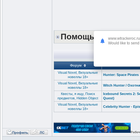
Помощь сайту *DO
www.wtrackeroc.ru
Would like to send 
Форум
Visual Novel, Визуальные
Hunter: Space Pirates
новеллы 18+
Visual Novel, Визуальные
Witch Hunter / Охотни
новеллы 18+
Квесты, я ищу, Поиск
Icebound Secrets 2: 
предметов, Hidden Object
Quest)
Visual Novel, Визуальные
Celebrity Hunter - Ep
новеллы 18+
_________________
Рабоч