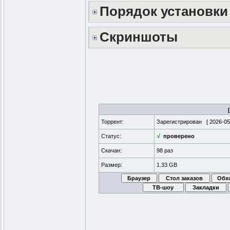
Порядок установки
Скриншоты
Торрент:
Зарегистрирован [
2026-05
Статус:
√
проверено
Скачан:
98 раз
Размер:
1.33 GB