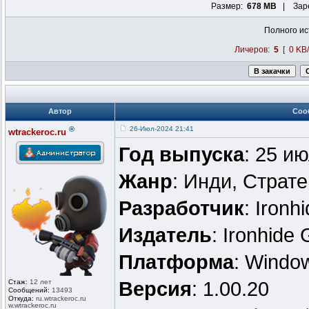
Размер:
678 MB
| Заре
Полного ис
Личеров:
5
[ 0 KB/
Автор
Соо
®
26-Июл-2024 21:41
wtrackeroc.ru
Год выпуска
: 25 и
Жанр
: Инди, Страте
Разработчик
: Iron
Издатель
: Ironhide
Платформа
: Windo
Стаж:
12 лет
Версия
: 1.00.20
Сообщений:
13493
Откуда:
ru.wtrackero
c.ru
w.wtrackeroc
.ru