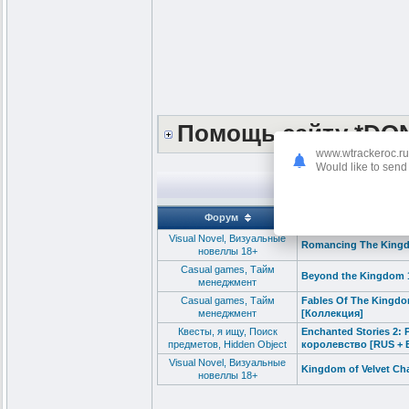
Помощь сайту *DO
www.wtrackeroc.ru
Would like to send 
Форум
Visual Novel, Визуальные
Romancing The Kingd
новеллы 18+
Сasual games, Тайм
Beyond the Kingdom 1
менеджмент
Сasual games, Тайм
Fables Of The Kingdo
менеджмент
[Коллекция]
Квесты, я ищу, Поиск
Enchanted Stories 2
предметов, Hidden Object
королевство [RUS + E
Visual Novel, Визуальные
Kingdom of Velvet Сh
новеллы 18+