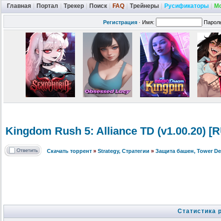
Главная
|
Портал
|
Трекер
|
Поиск
|
FAQ
|
Трейнеры
|
Русификаторы
|
М
Регистрация
·
Имя:
Парол
Kingdom Rush 5: Alliance TD (v1.00.20) [
Скачать торрент
»
Strategy, Стратегии
»
Защита башен, Tower De
Статистика 