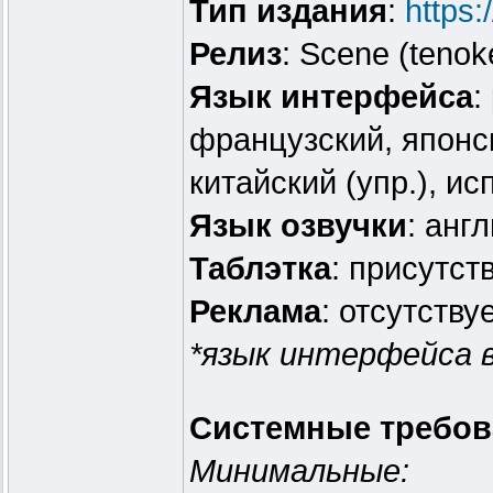
Тип издания
:
https
Релиз
: Scene (tenok
Язык интерфейса
:
французский, японск
китайский (упр.), ис
Язык озвучки
: анг
Таблэтка
: присутств
Реклама
: отсутству
*язык интерфейса 
Системные требов
Минимальные: