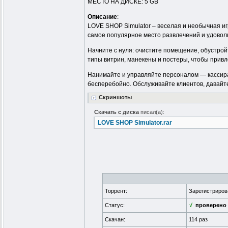
МЕСТО НА ДИСКЕ: 5 GB
Описание
:
LOVE SHOP Simulator – веселая и необычная иг
самое популярное место развлечений и удовол
Начните с нуля: очистите помещение, обустрой
типы витрин, манекены и постеры, чтобы привл
Нанимайте и управляйте персоналом — кассир
бесперебойно. Обслуживайте клиентов, давайт
Скриншоты
Скачать с диска
писал(а):
LOVE SHOP Simulator.rar
Торрент:
Зарегистриро
Статус:
√
проверено
Скачан:
114 раз