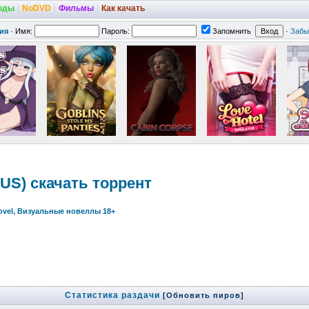
оды
|
NoDVD
|
Фильмы
|
Как качать
ия
·
Имя:
Пароль:
Запомнить
·
Забы
US) скачать торрент
Novel, Визуальные новеллы 18+
Статистика раздачи
[Обновить пиров]