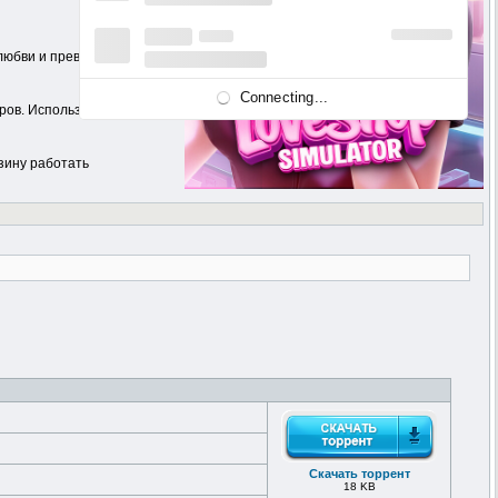
любви и превращаете его в
Connecting...
аров. Используйте разные
зину работать
Скачать торрент
18 KB