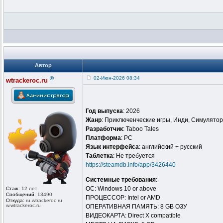
Автор
®
02-Июн-2026 08:34
wtrackeroc.ru
Год выпуска
: 2026
Жанр
: Приключенческие игры, Инди, Симулято
Разработчик
: Taboo Tales
Платформа
: PC
Язык интерфейса
: английский + русский
Таблeтка
: Не требуется
https://steamdb.info/app/3426440
Системные требования
:
ОС: Windows 10 or above
Стаж:
12 лет
Сообщений:
13490
ПРОЦЕССОР: Intel or AMD
Откуда:
ru.wtrackero
c.ru
w.wtrackeroc
.ru
ОПЕРАТИВНАЯ ПАМЯТЬ: 8 GB ОЗУ
ВИДЕОКАРТА: Direct X compatible