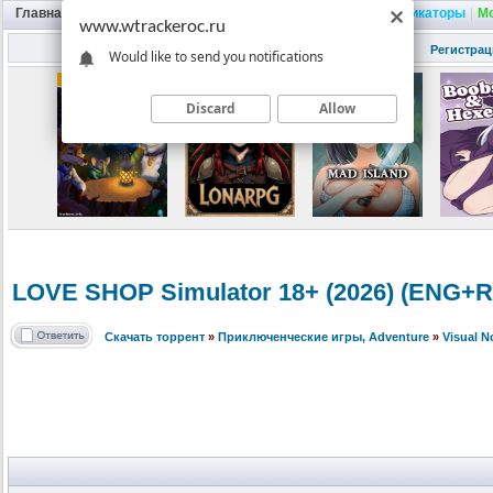
Главная
|
Портал
|
Трекер
|
Поиск
|
FAQ
|
Трейнеры
|
Русификаторы
|
М
www.wtrackeroc.ru
Регистрац
Would like to send you notifications
Discard
Allow
LOVE SHOP Simulator 18+ (2026) (ENG+R
Скачать торрент
»
Приключенческие игры, Adventure
»
Visual 