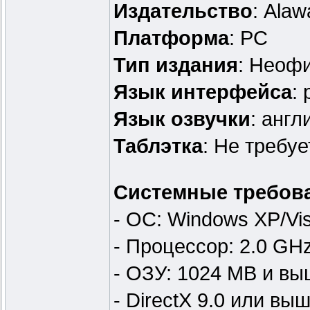
Издательство
: Alaw
Платформа
: PC
Тип издания
: Неоф
Язык интерфейса
:
Язык озвучки
: англ
Таблэтка
: Не требуе
Системные требов
- OС: Windows XP/Vis
- Процессор: 2.0 GH
- ОЗУ: 1024 MB и в
- DirectX 9.0 или вы