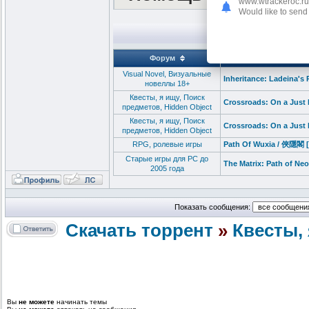
www.wtrackeroc.ru
Would like to send 
П
Форум
Visual Novel, Визуальные
Inheritance: Ladeina's 
новеллы 18+
Квесты, я ищу, Поиск
Crossroads: On a Just 
предметов, Hidden Object
Квесты, я ищу, Поиск
Crossroads: On a Just 
предметов, Hidden Object
RPG, ролевые игры
Path Of Wuxia / 俠隱閣 [P
Старые игры для PC до
The Matrix: Path of Neo
2005 года
Показать сообщения:
Скачать торрент
»
Квесты, 
Вы
не можете
начинать темы