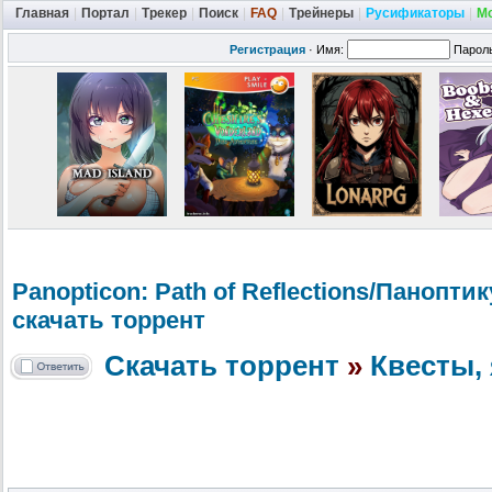
Главная
|
Портал
|
Трекер
|
Поиск
|
FAQ
|
Трейнеры
|
Русификаторы
|
М
Регистрация
·
Имя:
Парол
Panopticon: Path of Reflections/
Паноптику
скачать торрент
Скачать торрент
»
Квесты, 