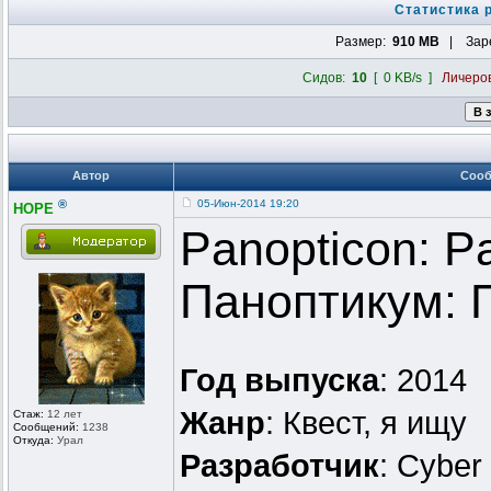
Статистика 
Размер:
910 MB
| Заре
Сидов:
10
[ 0 KB/s ]
Личеро
Автор
Соо
®
05-Июн-2014 19:20
HOPE
Panopticon: Pa
Паноптикум: 
Год выпуска
: 2014
Жанр
: Квест, я ищу
Стаж:
12 лет
Сообщений:
1238
Откуда:
Урал
Разработчик
: Cyber