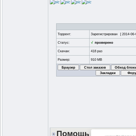
Торрент:
Зарегистрирован [
2014-06-
Статус:
√
проверено
Скачан:
418 раз
Размер:
910 MB
Помощь сайту *DON