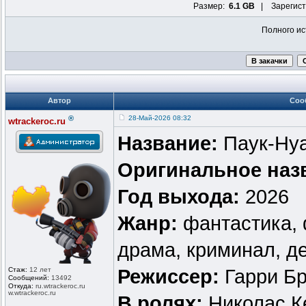
Размер:
6.1 GB
| Зарегист
Полного ис
Автор
Соо
®
28-Май-2026 08:32
wtrackeroc.ru
Название:
Паук-Ну
Оригинальное наз
Год выхода:
2026
Жанр:
фантастика, 
драма, криминал, д
Стаж:
12 лет
Режиссер:
Гарри Б
Сообщений:
13492
Откуда:
ru.wtrackero
c.ru
w.wtrackeroc
.ru
В ролях:
Николас К