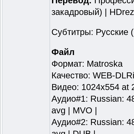
Перевод:
Професси
закадровый) | HDrez
Субтитры: Русские (F
Файл
Формат: Matroska
Качество: WEB-DLRi
Видео: 1024x554 at 
Аудио#1: Russian: 48
avg | MVO |
Аудио#2: Russian: 48
avg | DUB |