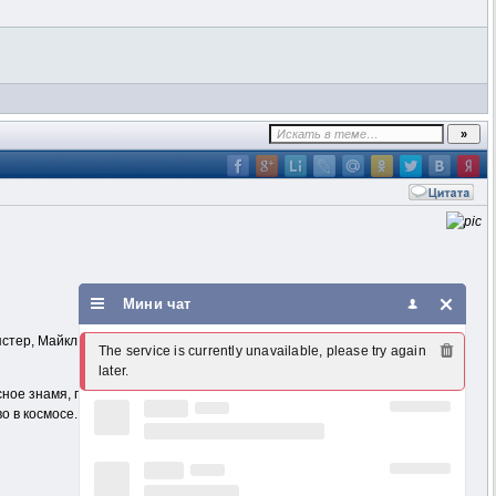
Мини чат
тер, Майкл Дорман, Сара Джонс и другие.
The service is currently unavailable, please try again 
later.
сное знамя, после чего многие проекты NASA сворачиваются. Но
о в космосе.