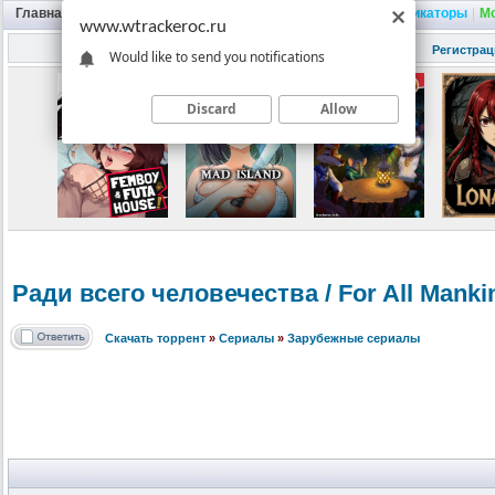
Главная
|
Портал
|
Трекер
|
Поиск
|
FAQ
|
Трейнеры
|
Русификаторы
|
М
www.wtrackeroc.ru
Регистрац
Would like to send you notifications
Discard
Allow
Ради всего человечества
/ For All Manki
Скачать торрент
»
Сериалы
»
Зарубежные сериалы