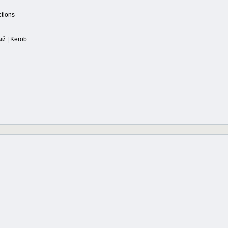
ctions
й | Kerob