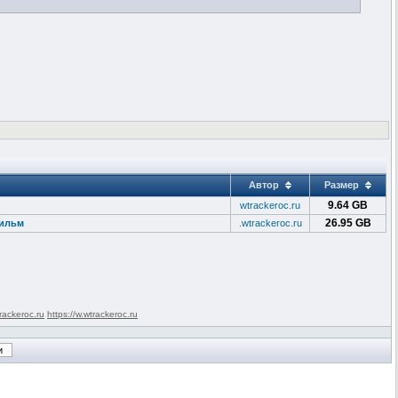
Автор
Размер
9.64 GB
wtrackeroc.ru
26.95 GB
фильм
.wtrackeroc.ru
rackeroc.ru
https://w.wtrackeroc.ru