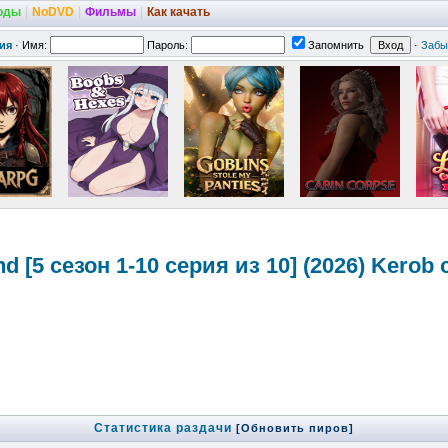
оды
|
NoDVD
|
Фильмы
|
Как качать
ия
·
Имя:
Пароль:
Запомнить
·
Забы
nd [5 сезон 1-10 серия из 10] (2026) Kerob
Статистика раздачи
[Обновить пиров]