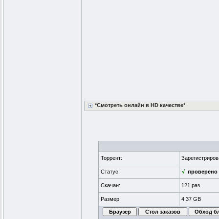
*Смотреть онлайн в HD качестве*
Торрент:
Зарегистриро
Статус:
√
проверено
Скачан:
121 раз
Размер:
4.37 GB