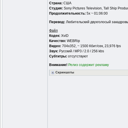
Страна:
США
Студия:
Sony Pictures Television, Tall Ship Produ
Продолжительность:
5x ~ 01:06:00
Перевод:
Любительский двухголосый закадровы
Файл
Кодек:
XviD
Качество:
WEBRip
Видео:
704x352, ~ 1500 Кбит/сек, 23,976 fps
Звук:
Русский / MP3 / 2.0 / 256 kbs
Субтитры:
отсутствуют
Внимание!
Релиз содержит рекламу
Скриншоты