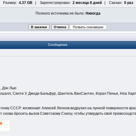
Размер:
4.37 GB
| Зарегистрирован:
2 месяца 8 дней
| Скачан:
0 раз
Полного источника не было:
Никогда
Сообщение
, Дэн Лью
шалл, Синти У, Джоди Бальфур, Шантель ВанСантен, Корал Пенья, Ноа Харпс
гонку СССР: космонавт Алексей Леонов водрузил на лунной поверхности кра
 снова бросить вызов Советскому Союзу, чтобы утвердить своё превосходств