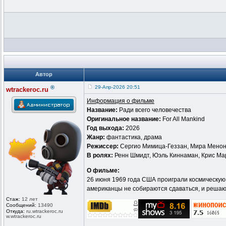
Автор
®
29-Апр-2026 20:51
wtrackeroc.ru
Информация о фильме
Название:
Ради всего человечества
Оригинальное название:
For All Mankind
Год выхода:
2026
Жанр:
фантастика, драма
Режиссер:
Сергио Мимица-Геззан, Мира Менон
В ролях:
Ренн Шмидт, Юэль Киннаман, Крис Мар
О фильме:
26 июня 1969 года США проиграли космическую 
американцы не собираются сдаваться, и решают
Стаж:
12 лет
Сообщений:
13490
Откуда:
ru.wtrackero
c.ru
w.wtrackeroc
.ru