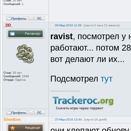
Стаж:
10 лет
Сообщений:
1
_DD_
09-Мар-2016 11:09
(спустя 2 часа 21 минута)
ravist
, посмотрел у 
работают... потом 2
вот делают ли их...
Стаж:
10 лет
Подсмотрел
тут
Сообщений:
1049
Откуда:
Одесса
_________________
SilentIzm
25-Мар-2016 13:44
(спустя 16 дней)
они клепают обнову..