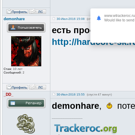
www.wtrackeroc.ru
demonhare
30-Июл-2016 15:08
(спустя 5 часов)
Would like to send 
есть проект модпа
http://hardcore-sk.r
Стаж:
10 лет
Сообщений:
2
_DD_
30-Июл-2016 15:55
(спустя 47 минут)
demonhare
,
поте
_________________