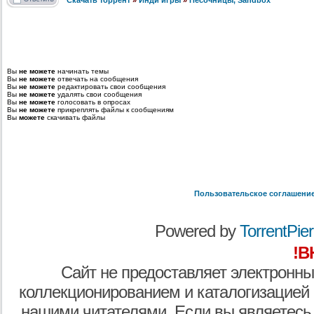
Скачать торрент
»
Инди игры
»
Песочницы, Sandbox
Вы
не можете
начинать темы
Вы
не можете
отвечать на сообщения
Вы
не можете
редактировать свои сообщения
Вы
не можете
удалять свои сообщения
Вы
не можете
голосовать в опросах
Вы
не можете
прикреплять файлы к сообщениям
Вы
можете
скачивать файлы
Пользовательское соглашени
Powered by
TorrentPier 
!В
Сайт не предоставляет электронны
коллекционированием и каталогизацией
нашими читателями. Если вы являетесь