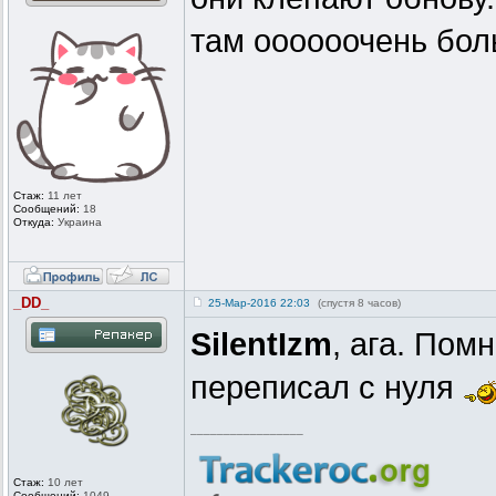
там оооооочень бол
Стаж:
11 лет
Сообщений:
18
Откуда:
Украина
_DD_
25-Мар-2016 22:03
(спустя 8 часов)
SilentIzm
, ага. Пом
переписал с нуля
_________________
Стаж:
10 лет
Сообщений:
1049