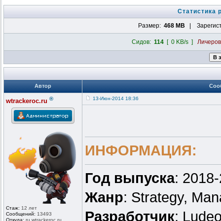
Статистика 
Размер:
468 MB
| Зарегис
Сидов:
114
[ 0 KB/s ]
Личеро
Автор
Соо
®
13-Июн-2014 18:36
wtrackeroc.ru
ИНФОРМАЦИЯ:
Год выпуска
: 2018
Жанр
: Strategy, Man
Стаж:
12 лет
Разработчик
: Lude
Сообщений:
13493
Откуда:
ru.wtrackero
c.ru