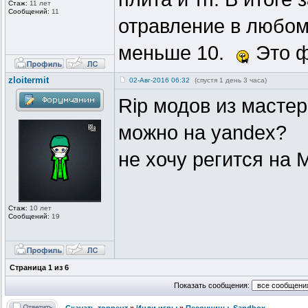
Стаж:
11 лет
Сообщений:
11
отравление в любом
меньше 10.
Это ф
zloitermit
02-Авг-2016 06:32
(спустя 1 день 3 часа)
Rip модов из мастер
можно на yandex?
не хочу регится на
Стаж:
10 лет
Сообщений:
19
Страница
1
из
6
Показать сообщения: