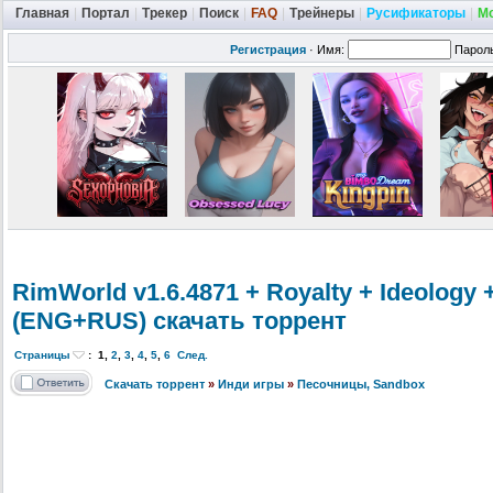
Главная
|
Портал
|
Трекер
|
Поиск
|
FAQ
|
Трейнеры
|
Русификаторы
|
М
Регистрация
·
Имя:
Парол
RimWorld v1.6.4871 + Royalty + Ideology
(ENG+RUS) скачать торрент
Страницы
:
1
,
2
,
3
,
4
,
5
,
6
След.
Скачать торрент
»
Инди игры
»
Песочницы, Sandbox