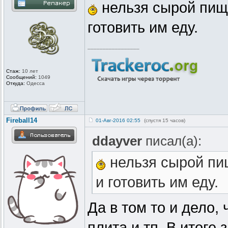
нельзя сырой пище
готовить им еду.
_________________
Стаж:
10 лет
Сообщений:
1049
Откуда:
Одесса
Fireball14
01-Авг-2016 02:55
(спустя 15 часов)
ddayver
писал(а):
нельзя сырой пищ
и готовить им еду.
Да в том то и дело, 
плита и тп. В итоге