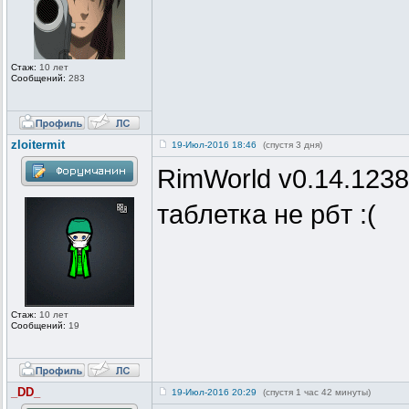
Стаж:
10 лет
Сообщений:
283
zloitermit
19-Июл-2016 18:46
(спустя 3 дня)
RimWorld v0.14.1238 
таблетка не рбт :(
Стаж:
10 лет
Сообщений:
19
_DD_
19-Июл-2016 20:29
(спустя 1 час 42 минуты)