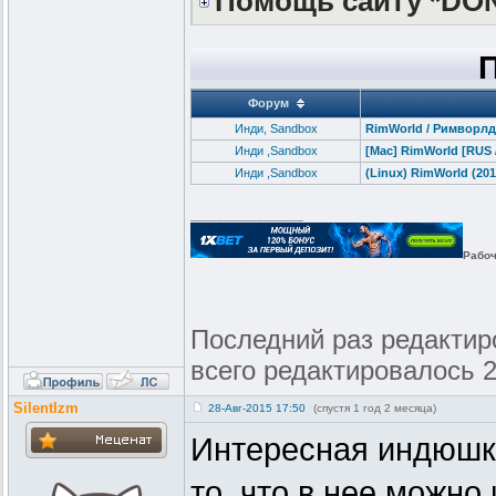
Помощь сайту *DO
Форум
Инди, Sandbox
RimWorld / Pимворлд
Инди ,Sandbox
[Mac] RimWorld [RUS 
Инди ,Sandbox
(Linux) RimWorld (20
_________________
Рабоч
Последний раз редактиров
всего редактировалось 2
SilentIzm
28-Авг-2015 17:50
(спустя 1 год 2 месяца)
Интересная индюшка
то, что в нее можно 