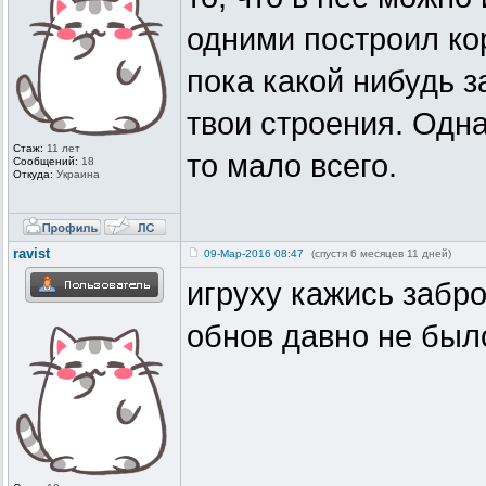
одними построил ко
пока какой нибудь 
твои строения. Одн
Стаж:
11 лет
то мало всего.
Сообщений:
18
Откуда:
Украина
ravist
09-Мар-2016 08:47
(спустя 6 месяцев 11 дней)
игруху кажись забр
обнов давно не был