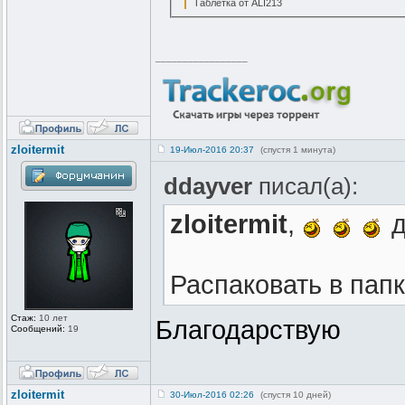
Таблетка от ALI213
_________________
zloitermit
19-Июл-2016 20:37
(спустя 1 минута)
ddayver
писал(а):
zloitermit
,
д
Распаковать в папк
Стаж:
10 лет
Благодарствую
Сообщений:
19
zloitermit
30-Июл-2016 02:26
(спустя 10 дней)