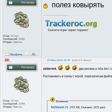
полез ковырять
_________________
Стаж:
10 лет
Сообщений:
1049
Откуда:
Одесса
_DD_
19-Июл-2016 20:35
(спустя 6 минут)
zloitermit
,
два репака и оба без та
Распаковать в папку с игрой, перезаписав файл
Стаж:
10 лет
Вложение
Сообщений:
1049
Откуда:
Одесса
NoSteam.7z
(757 KB, Скачано: 1471 раз)