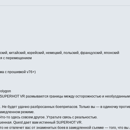
нский, китайский, корейский, немецкий, польский, французский, японский
тоя с перемещением
тима с прошивкой v76+)
olygon
е SUPERHOT VR размываются границы между осторожностью и необузданным 
. Не будет удачно разбросанных боеприпасов. Только вы — в одиночку против
 замедленном режиме.
Что-то здесь совсем другое. Утратьте связь с реальностью.
шенная. Quest дает вам истинный SUPERHOT VR.
то не отвлечет вас от знаменитых боев в замедленной съемке — того, что в