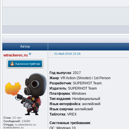
Автор
®
31-Май-2018 22:26
wtrackeroc.ru
Год выпуска
: 2017
Жанр
: VR Action (Shooter) / 1st Person
Разработчик
: SUPERHOT Team
Издатель
: SUPERHOT Team
Платформа
: Windows
Тип издания
: Неофициальный
Язык интерфейса
: английский
Язык озвучки
: английский
Таблэтка
: VREX
Стаж:
12 лет
Сообщений:
13490
Системные требования
:
Откуда:
ru.wtrackero
c.ru
w.wtrackeroc
.ru
ОС: Windows 10