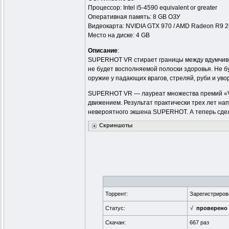
Процессор: Intel i5-4590 equivalent or greater
Оперативная память: 8 GB ОЗУ
Видеокарта: NVIDIA GTX 970 / AMD Radeon R9 29
Место на диске: 4 GB
Описание
:
SUPERHOT VR стирает границы между вдумчивой
не будет восполняемой полоски здоровья. Не б
оружие у падающих врагов, стреляй, руби и увор
SUPERHOT VR — лауреат множества премий «VR
движением. Результат практически трех лет на
невероятного экшена SUPERHOT. А теперь сдел
Скриншоты
Торрент:
Зарегистриро
Статус:
√
проверено
Скачан:
667 раз