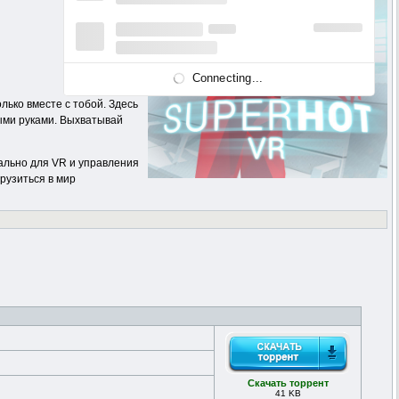
Connecting...
ько вместе с тобой. Здесь
лыми руками. Выхватывай
ально для VR и управления
рузиться в мир
Скачать торрент
41 KB