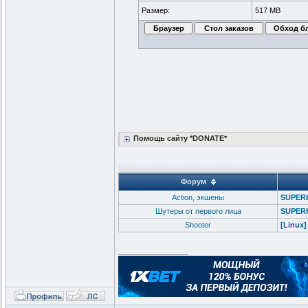
Размер:
517 MB
Помощь сайту *DONATE*
Форум
Action, экшены
SUPERH
Шутеры от первого лица
SUPERH
Shooter
[Linux
_________________