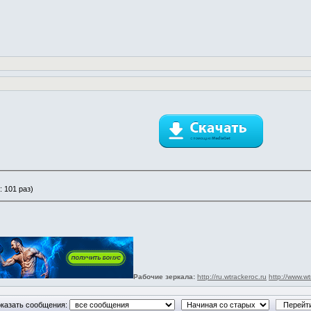
: 101 раз)
Рабочие зеркала:
http://ru.wtrackeroc.ru
http://www.wt
казать сообщения: