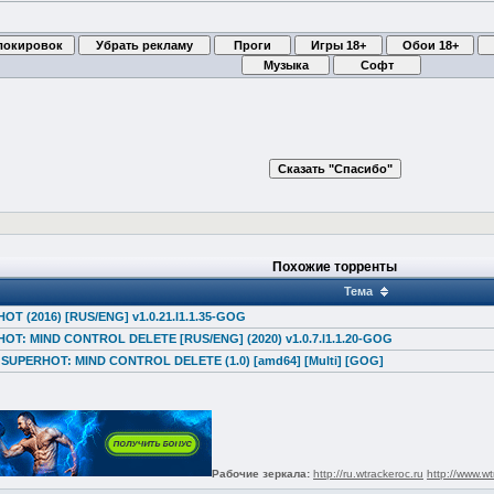
Похожие торренты
Тема
OT (2016) [RUS/ENG] v1.0.21.l1.1.35-GOG
OT: MIND CONTROL DELETE [RUS/ENG] (2020) v1.0.7.l1.1.20-GOG
] SUPERHOT: MIND CONTROL DELETE (1.0) [amd64] [Multi] [GOG]
Рабочие зеркала:
http://ru.wtrackeroc.ru
http://www.wt