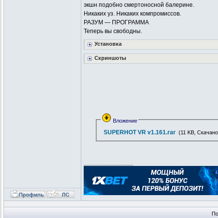
экшн подобно смертоносной балерине.
Никаких уз. Никаких компромиссов.
РАЗУМ — ПРОГРАММА
Теперь вы свободны.
Установка
Скриншоты
Вложение
SUPERHOT VR v1.161.rar
(11 KB, Скачано
_________________
По