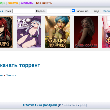
оды
|
NoDVD
|
Фильмы
|
Как качать
ия
·
Имя:
Пароль:
Запомнить
·
Забы
скачать торрент
ти
»
Shooter
Статистика раздачи
[Обновить пиров]