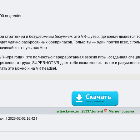
0 or greater
 стратегией и безудержным безумием: это VR-шутер, где время движется тол
удет удачно разбросанных боеприпасов. Только ты — один против всех, с го
ачивайся от пуль, как Нео.
-игра года»; это полностью переработанная версия игры, созданная специ
пряженного труда, SUPERHOT VR дает тебе возможность телом и разумом пог
ать это можно и на VR headset.
[wtrackeroc.ru].25337.torrent
Магнет ссылка
ван [
2026-02-01 16:42
]