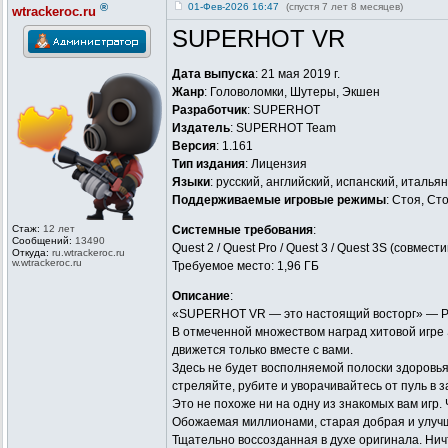
®
01-Фев-2026 16:47
(спустя 7 лет 8 месяцев)
wtrackeroc.ru
SUPERHOT VR
Дата выпуска
: 21 мая 2019 г.
Жанр
: Головоломки, Шутеры, Экшен
Разработчик
: SUPERHOT
Издатель
: SUPERHOT Team
Версия
: 1.161
Тип издания
: Лицензия
Языки
: русский, английский, испанский, италья
Поддерживаемые игровые режимы
: Стоя, С
Стаж:
12 лет
Системные требования
:
Сообщений:
13490
Quest 2 / Quest Pro / Quest 3 / Quest 3S (совмес
Откуда:
ru.wtrackero
c.ru
w.wtrackeroc
.ru
Требуемое место: 1,96 ГБ
Описание
:
«SUPERHOT VR — это настоящий восторг» — P
В отмеченной множеством наград хитовой игр
движется только вместе с вами.
Здесь не будет восполняемой полоски здоровья
стреляйте, рубите и уворачивайтесь от пуль в
Это не похоже ни на одну из знакомых вам игр. 
Обожаемая миллионами, старая добрая и улуч
Тщательно воссозданная в духе оригинала. Нич