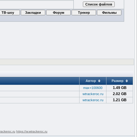
Автор
Размер
1.49 GB
max+100600
2.02 GB
wtrackeroc.ru
1.21 GB
wtrackeroc.ru
rackeroc.ru
https://w.wtrackeroc.ru