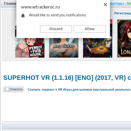
Главная
|
Портал
|
Трекер
|
Поиск
|
FAQ
|
Трейнеры
|
Русификаторы
|
М
www.wtrackeroc.ru
Регистрац
Would like to send you notifications
Discard
Allow
SUPERHOT VR (1.1.16) [ENG] (2017, VR) 
Скачать торрент
»
VR Игры для шлемов виртуальной реальнос