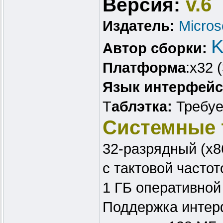
v.6
Версия:
Издатель:
Micros
K
Автор сборки:
Платформа
:x32 (
Язык интерфейс
Т
аблэтка:
Требует
Системные 
32-разрядный (x8
с тактовой частот
1 ГБ оперативной
Поддержка интер