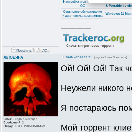
Настройка и оптимизация
CCleaner Free / P
ОС
& Portable by el
Сервисное обслуживание
Windows 11 Manag
и диагностика компьютера
_________________
ЖЛОБЯРА
29-Янв-2024 23:51
(спустя 8 лет 3 месяца)
Ой! Ой! Ой! Так ч
Неужели никого н
Я постараюсь пом
Стаж:
2 года 6 месяцев
Сообщений:
2
Мой торрент клие
Откуда:
РУСЬ ИЗНАЧАЛЬНАЯ