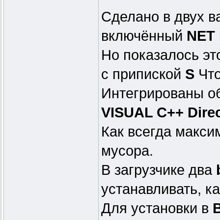
Сделано в двух в
включённый
NET 
Но показалось эт
с припиской
S
Что
Интегрированы о
VISUAL C++ Dire
Как всегда макси
мусора.
В загрузчике два
устанавливать, к
Для установки в
B