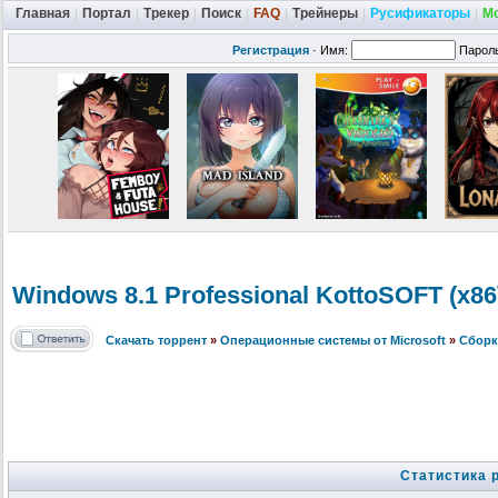
Главная
|
Портал
|
Трекер
|
Поиск
|
FAQ
|
Трейнеры
|
Русификаторы
|
М
Регистрация
·
Имя:
Парол
Windows 8.1 Professional
KottoSOFT (x86\
Скачать торрент
»
Операционные системы от Microsoft
»
Сборк
Статистика 