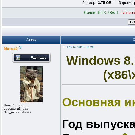
Размер:
3.75 GB
| Зарегист
Сидов:
5
[ 0 KB/s ]
Личеро
Автор
®
14-Окт-2015 07:26
Матвей
Windows 8.
(x86\
Основная 
Стаж:
10 лет
Сообщений:
212
Откуда:
Челябинск
Год выпуска