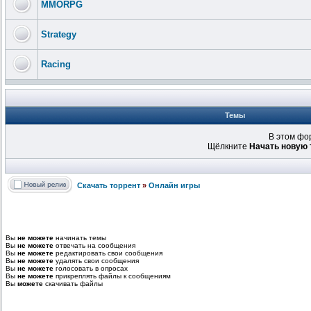
MMORPG
Strategy
Racing
Темы
В этом фо
Щёлкните
Начать новую 
Скачать торрент
»
Онлайн игры
Вы
не можете
начинать темы
Вы
не можете
отвечать на сообщения
Вы
не можете
редактировать свои сообщения
Вы
не можете
удалять свои сообщения
Вы
не можете
голосовать в опросах
Вы
не можете
прикреплять файлы к сообщениям
Вы
можете
скачивать файлы