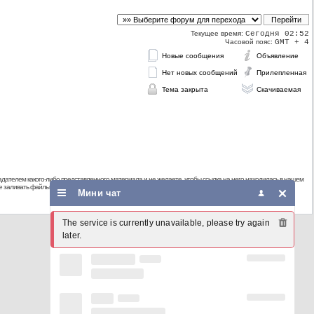
Текущее время:
Сегодня 02:52
Часовой пояс:
GMT + 4
Новые сообщения
Объявление
Нет новых сообщений
Прилепленная
Тема закрыта
Скачиваемая
дателем какого-либо представленного материала и не желаете, чтобы ссылка на него находилась в нашем
 не заливать файлы, защищенные авторскими правами, а также файлы нелегального содержания!
Мини чат
The service is currently unavailable, please try again 
later.