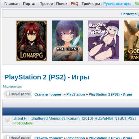
Главная
|
Портал
|
Трекер
|
Поиск
|
FAQ
|
Трейнеры
|
Русификаторы
|
М
Регистрац
PlayStation 2 (PS2) - Игры
Модераторы
Скачать торрент
»
PlayStation
»
PlayStation 2 (PS2) - Игры
Silent Hill: Shattered Memories [Konami] [2010] [RUS/ENG] [NTSC] [PS2]
Pro100Moder
Скачать торрент
»
PlayStation
»
PlayStation 2 (PS2) - Игры