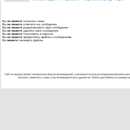
Вы
не можете
начинать темы
Вы
не можете
отвечать на сообщения
Вы
не можете
редактировать свои сообщения
Вы
не можете
удалять свои сообщения
Вы
не можете
голосовать в опросах
Вы
не можете
прикреплять файлы к сообщениям
Вы
можете
скачивать файлы
Сайт не предоставляет электронные версии произведений, а занимается лишь коллекционированием и кат
каталоге, свяжитесь с нами, и мы незамедлительно удалим её. Файлы для обмена на трекере 