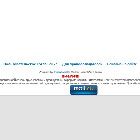
Пользовательское соглашение
|
Для правообладателей
|
Реклама на сайте
Powered by
TorrentPier II
© Meithar, TorrentPier II Team
!ВНИМАНИЕ!
алогизацией ссылок, присылаемых и публикуемых на форуме нашими читателями. Если вы являетесь правообла
предоставлены пользователями сайта, и администрация не несёт ответственности за их содержание. Просьба