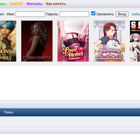
оды
|
NoDVD
|
Фильмы
|
Как качать
ия
·
Имя:
Пароль:
Запомнить
·
Забы
Темы