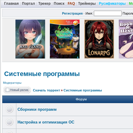
Главная
|
Портал
|
Трекер
|
Поиск
|
FAQ
|
Трейнеры
|
Русификаторы
|
М
Регистрация
·
Имя:
Парол
Системные программы
Модераторы
Скачать торрент
»
Системные программы
Форум
Сборники программ
Настройка и оптимизация ОС