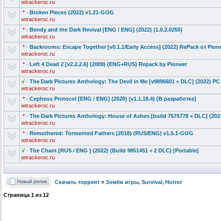
wtrackeroc.ru
*
·
Broken Pieces (2022) v1.21-GOG
wtrackeroc.ru
*
·
Bendy and the Dark Revival [ENG / ENG] (2022) (1.0.2.0255)
wtrackeroc.ru
*
·
Backrooms: Escape Together [v0.1.1/Early
Access] (2022) RePack от Pion
wtrackeroc.ru
*
·
Left 4 Dead 2 [v2.2.2.6] (2009) (ENG+RUS) Repack by Pioneer
wtrackeroc.ru
√
·
The Dark Pictures Anthology: The Devil in Me [v9896601 + DLC] (2022) PC 
wtrackeroc.ru
*
·
Cepheus Protocol [ENG / ENG] (2020) (v1.1.18.4) [В разработке]
wtrackeroc.ru
*
·
The Dark Pictures Anthology: House of Ashes [build 7575778 + DLC] (202
wtrackeroc.ru
*
·
Remothered: Tormented Fathers (2018) (RUS/ENG) v1.5.1-GOG
wtrackeroc.ru
√
·
The Chant [RUS / ENG ] (2022) (Build 9851451 + 2 DLC) [Portable]
wtrackeroc.ru
Скачать торрент
»
Зомби игры, Survival, Horror
Страница
1
из
12