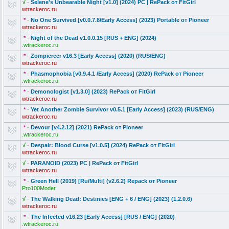
√
·
Selene's Unbearable Night [v1.0] (2024) PC | RePack от FitGirl
wtrackeroc.ru
*
·
No One Survived [v0.0.7.8/Ear
ly Access] (2023) Portable от Pioneer
wtrackeroc.ru
*
·
Night of the Dead v1.0.0.15 [RUS + ENG] (2024)
.wtrackeroc.ru
*
·
Zompiercer v16.3 [Early Access] (2020) (RUS/ENG)
wtrackeroc.ru
*
·
Phasmophobia
[v0.9.4.1 /Early Access] (2020) RePack от Pioneer
.wtrackeroc.ru
*
·
Demonologist
[v1.3.0] (2023) RePack от FitGirl
wtrackeroc.ru
*
·
Yet Another Zombie Survivor v0.5.1 [Early Access] (2023) (RUS/ENG)
wtrackeroc.ru
*
·
Devour [v4.2.12] (2021) RePack от Pioneer
.wtrackeroc.ru
√
·
Despair: Blood Curse [v1.0.5] (2024) RePack от FitGirl
wtrackeroc.ru
√
·
PARANOID (2023) PC | RePack от FitGirl
wtrackeroc.ru
*
·
Green Hell (2019) [Ru/Multi] (v2.6.2) Repack от Pioneer
Pro100Moder
√
·
The Walking Dead: Destinies [ENG + 6 / ENG] (2023) (1.2.0.6)
wtrackeroc.ru
*
·
The Infected v16.23 [Early Access] [RUS / ENG] (2020)
.wtrackeroc.ru