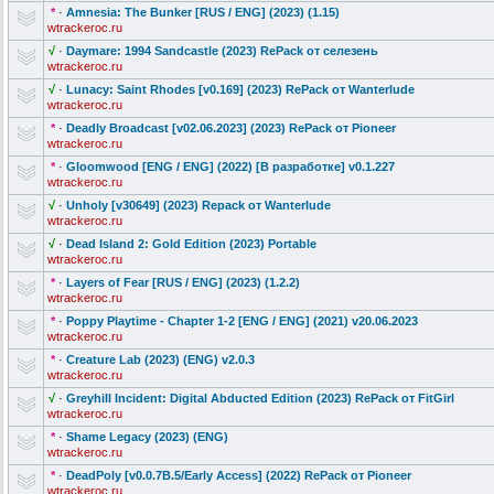
*
·
Amnesia: The Bunker [RUS / ENG] (2023) (1.15)
wtrackeroc.ru
√
·
Daymare: 1994 Sandcastle (2023) RePack от селезень
wtrackeroc.ru
√
·
Lunacy: Saint Rhodes [v0.169] (2023) RePack от Wanterlude
wtrackeroc.ru
*
·
Deadly Broadcast [v02.06.2023] (2023) RePack от Pioneer
wtrackeroc.ru
*
·
Gloomwood [ENG / ENG] (2022) [В разработке] v0.1.227
wtrackeroc.ru
√
·
Unholy [v30649] (2023) Repack от Wanterlude
wtrackeroc.ru
√
·
Dead Island 2: Gold Edition (2023) Portable
wtrackeroc.ru
*
·
Layers of Fear [RUS / ENG] (2023) (1.2.2)
wtrackeroc.ru
*
·
Poppy Playtime - Chapter 1-2 [ENG / ENG] (2021) v20.06.2023
wtrackeroc.ru
*
·
Creature Lab (2023) (ENG) v2.0.3
wtrackeroc.ru
√
·
Greyhill Incident: Digital Abducted Edition (2023) RePack от FitGirl
wtrackeroc.ru
*
·
Shame Legacy (2023) (ENG)
wtrackeroc.ru
*
·
DeadPoly [v0.0.7B.5/Ea
rly Access] (2022) RePack от Pioneer
wtrackeroc.ru