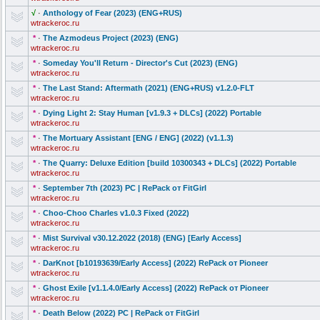
√
·
Anthology of Fear (2023) (ENG+RUS)
wtrackeroc.ru
*
·
The Azmodeus Project (2023) (ENG)
wtrackeroc.ru
*
·
Someday You'll Return - Director's Cut (2023) (ENG)
wtrackeroc.ru
*
·
The Last Stand: Aftermath (2021) (ENG+RUS) v1.2.0-FLT
wtrackeroc.ru
*
·
Dying Light 2: Stay Human [v1.9.3 + DLCs] (2022) Portable
wtrackeroc.ru
*
·
The Mortuary Assistant [ENG / ENG] (2022) (v1.1.3)
wtrackeroc.ru
*
·
The Quarry: Deluxe Edition [build 10300343 + DLCs] (2022) Portable
wtrackeroc.ru
*
·
September 7th (2023) PC | RePack от FitGirl
wtrackeroc.ru
*
·
Choo-Choo Charles v1.0.3 Fixed (2022)
wtrackeroc.ru
*
·
Mist Survival v30.12.2022 (2018) (ENG) [Early Access]
wtrackeroc.ru
*
·
DarKnot [b10193639/Ea
rly Access] (2022) RePack от Pioneer
wtrackeroc.ru
*
·
Ghost Exile [v1.1.4.0/Ear
ly Access] (2022) RePack от Pioneer
wtrackeroc.ru
*
·
Death Below (2022) PC | RePack от FitGirl