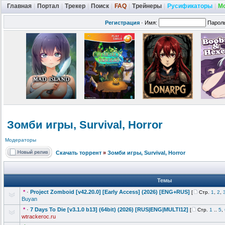
Главная
|
Портал
|
Трекер
|
Поиск
|
FAQ
|
Трейнеры
|
Русификаторы
|
М
Регистрация
·
Имя:
Парол
Зомби игры, Survival, Horror
Модераторы
Скачать торрент
»
Зомби игры, Survival, Horror
Темы
*
·
Project Zomboid [v42.20.0] [Early Access] (2026) [ENG+RUS]
[
Стр.
1
,
2
,
Buyan
*
·
7 Days To Die [v3.1.0 b13] (64bit) (2026) [RUS|ENG|MULTI12]
[
Стр.
1
..
5
,
wtrackeroc.ru