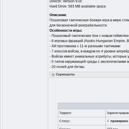
DirectX: Version 9.0c
Hard Drive: 583 MB available space
Описание
:
Пошаговая тактическая боевая игра в мире стим
для бесконечной реиграбельности.
Особенности игры:
- Пошаговый тактические бои с новым геймпле
- 6 игровых фракций (Austro-Hungarian Empire, Bri
- АИ противника с 11-ю разными тактиками
- 7 классов войска, в каждом по 4 уровня апгре
- Войска имеет уникальные атрибуты, которые у
- 5 типов окружающей среды с экологическими
- 20 полей для битвы
Скриншоты
Торрент:
Зарегистриро
Статус:
√
проверено