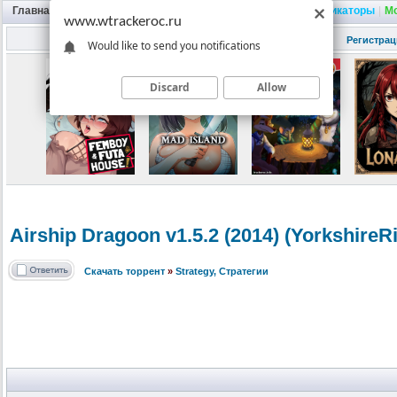
Главная
|
Портал
|
Трекер
|
Поиск
|
FAQ
|
Трейнеры
|
Русификаторы
|
М
www.wtrackeroc.ru
Регистрац
Would like to send you notifications
Discard
Allow
Airship Dragoon v1.5.2 (2014) (YorkshireR
Скачать торрент
»
Strategy, Стратегии