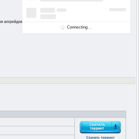
овня апгрейдов экипировки. 2 массивных кампании. Широкая рандомизация
Connecting...
Скачать торрент