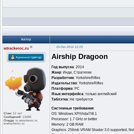
Автор
®
24-Окт-2014 12:25
wtrackeroc.ru
Airship Dragoon
Год выпуска
: 2014
Жанр
: Инди, Стратегии
Разработчик
: YorkshireRifles
Издательство
: YorkshireRifles
Платформа
: PC
Язык интерфейса
: только английский
Таблэтка
: Не требуется
Системные требования
:
Стаж:
12 лет
OS: Windows XP/Vista/7/8.1
Сообщений:
13490
Processor: 1.7 GHz or better
Откуда:
ru.wtrackero
c.ru
w.wtrackeroc
.ru
Memory: 2 GB RAM
Graphics: 256mb VRAM Shader 3.0 supported, Nvidi