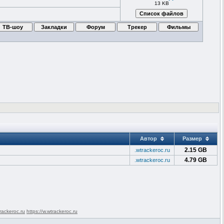
13 KB
Автор
Размер
2.15 GB
.wtrackeroc.ru
4.79 GB
.wtrackeroc.ru
rackeroc.ru
https://w.wtrackeroc.ru