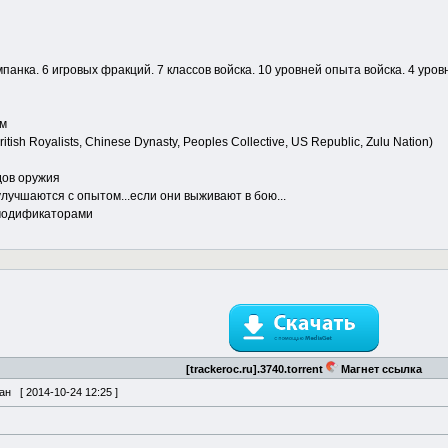
панка. 6 игровых фракций. 7 классов войска. 10 уровней опыта войска. 4 ур
ем
tish Royalists, Chinese Dynasty, Peoples Collective, US Republic, Zulu Nation)
йдов оружия
лучшаются с опытом...если они выживают в бою...
 модификаторами
[trackeroc.ru].3740.torrent
Магнет ссылка
ван [
2014-10-24 12:25
]