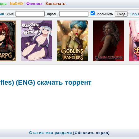
оды
|
NoDVD
|
Фильмы
|
Как качать
ия
·
Имя:
Пароль:
Запомнить
·
Забы
i
fles) (ENG) скачать торрент
Статистика раздачи
[Обновить пиров]