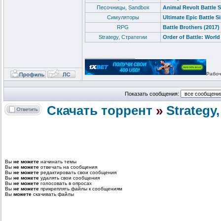
Песочницы, Sandbox
Animal Revolt Battle 
Cимуляторы
Ultimate Epic Battle S
RPG
Battle Brothers (2017
Strategy, Стратегии
Order of Battle: World
_________________
Рабоч
Показать сообщения:
Скачать торрент
»
Strategy
Вы
не можете
начинать темы
Вы
не можете
отвечать на сообщения
Вы
не можете
редактировать свои сообщения
Вы
не можете
удалять свои сообщения
Вы
не можете
голосовать в опросах
Вы
не можете
прикреплять файлы к сообщениям
Вы
можете
скачивать файлы