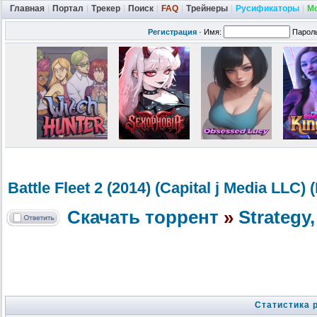
Главная
|
Портал
|
Трекер
|
Поиск
|
FAQ
|
Трейнеры
|
Русификаторы
|
М
Регистрация
·
Имя:
Парол
Battle Fleet 2 (2014) (Capital j Media LLC
Скачать торрент
»
Strategy
Статистика 