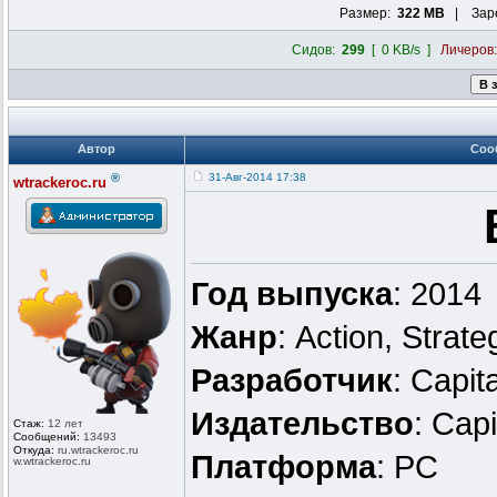
Размер:
322 MB
| Заре
Сидов:
299
[ 0 KB/s ]
Личеров
Автор
Соо
®
31-Авг-2014 17:38
wtrackeroc.ru
Год выпуска
: 2014
Жанр
: Action, Strate
Разработчик
: Capit
Издательство
: Cap
Стаж:
12 лет
Сообщений:
13493
Откуда:
ru.wtrackero
c.ru
Платформа
: PC
w.wtrackeroc
.ru