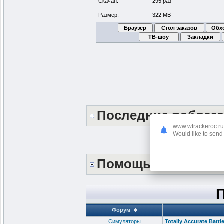
Скачан:
295 раз
Размер:
322 MB
Последние поблаг
www.wtrackeroc.ru
Would like to send 
Помощь сайту *DO
Форум
Cимуляторы
Totally Accurate Battl