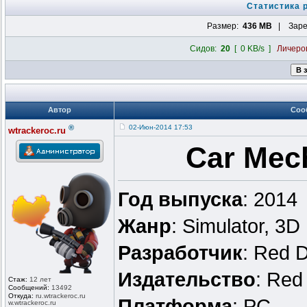
Статистика 
Размер:
436 MB
| Заре
Сидов:
20
[ 0 KB/s ]
Личеро
Автор
Соо
®
02-Июн-2014 17:53
wtrackeroc.ru
Car Mech
Год выпуска
: 2014
Жанр
: Simulator, 3D
Разработчик
: Red 
Издательство
: Red
Стаж:
12 лет
Сообщений:
13492
Откуда:
ru.wtrackero
c.ru
Платформа
: PC
w.wtrackeroc
.ru