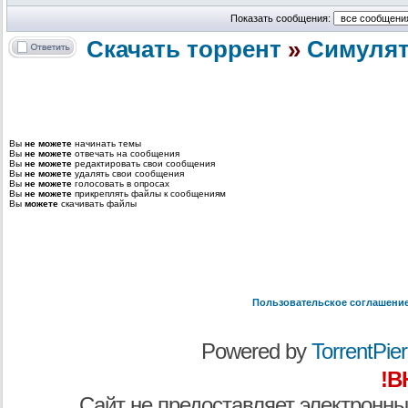
Показать сообщения:
Скачать торрент
»
Cимуля
Вы
не можете
начинать темы
Вы
не можете
отвечать на сообщения
Вы
не можете
редактировать свои сообщения
Вы
не можете
удалять свои сообщения
Вы
не можете
голосовать в опросах
Вы
не можете
прикреплять файлы к сообщениям
Вы
можете
скачивать файлы
Пользовательское соглашени
Powered by
TorrentPier 
!В
Сайт не предоставляет электронны