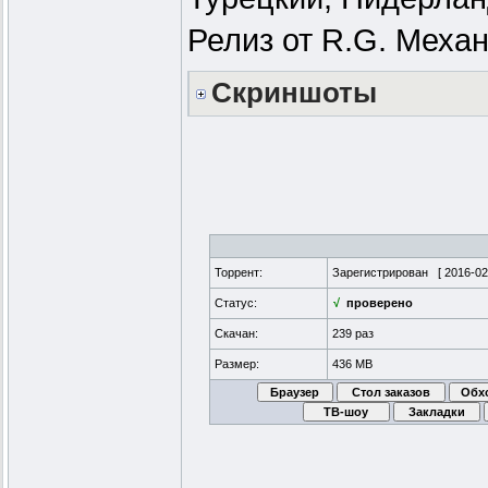
Релиз от R.G. Меха
Скриншоты
Торрент:
Зарегистрирован [
2016-02
Статус:
√
проверено
Скачан:
239 раз
Размер:
436 MB