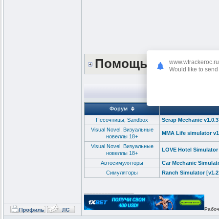
Помощь сайту *DO
www.wtrackeroc.ru
Would like to send 
Форум
Песочницы, Sandbox
Scrap Mechanic v1.0.
Visual Novel, Визуальные
MMA Life simulator v1
новеллы 18+
Visual Novel, Визуальные
LOVE Hotel Simulator
новеллы 18+
Автосимуляторы
Car Mechanic Simulato
Cимуляторы
Ranch Simulator [v1.2
_________________
Рабоч