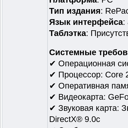
Тип издания
: RePa
Язык интерфейса
:
Таблэтка
: Присутст
Системные требов
✔ Операционная сист
✔ Процессор: Core 2
✔ Оперативная памя
✔ Видеокарта: GeFo
✔ Звуковая карта: З
DirectX® 9.0с