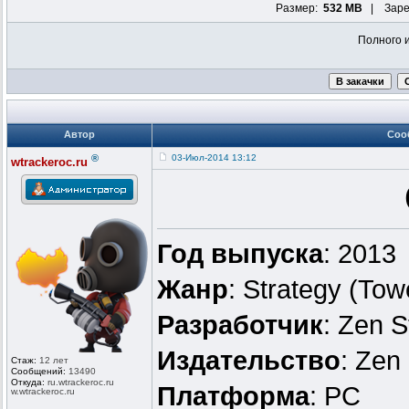
Размер:
532 MB
| Заре
Полного 
Автор
Соо
®
03-Июл-2014 13:12
wtrackeroc.ru
Год выпуска
: 2013
Жанр
: Strategy (Tow
Разработчик
: Zen S
Издательство
: Zen
Стаж:
12 лет
Сообщений:
13490
Откуда:
ru.wtrackero
c.ru
Платформа
: PC
w.wtrackeroc
.ru