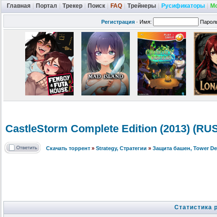
Главная
|
Портал
|
Трекер
|
Поиск
|
FAQ
|
Трейнеры
|
Русификаторы
|
М
Регистрация
·
Имя:
Парол
CastleStorm Complete Edition (2013) (R
Скачать торрент
»
Strategy, Стратегии
»
Защита башен, Tower De
Статистика 