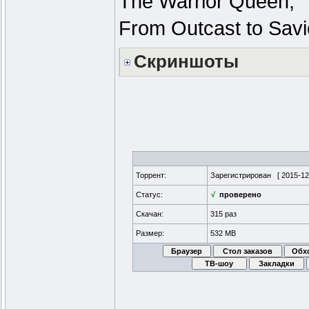
The Warrior Queen,
From Outcast to Savi
Скриншоты
Торрент:
Зарегистрирован [
2015-12
Статус:
√
проверено
Скачан:
315 раз
Размер:
532 MB