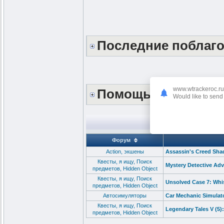
Последние поблаг
www.wtrackeroc.ru
Помощь сайту *DO
Would like to send 
Форум
Action, экшены
Assassin's Creed Shad
Квесты, я ищу, Поиск
Mystery Detective Adv
предметов, Hidden Object
Квесты, я ищу, Поиск
Unsolved Case 7: Whis
предметов, Hidden Object
Автосимуляторы
Car Mechanic Simulato
Квесты, я ищу, Поиск
Legendary Tales V (5):
предметов, Hidden Object