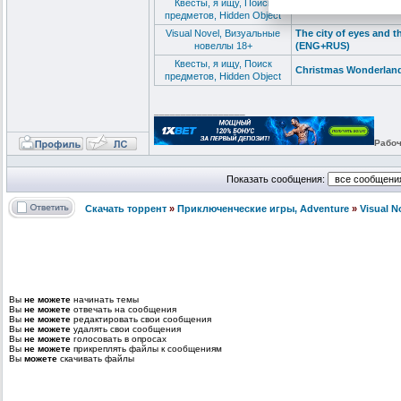
Квесты, я ищу, Поиск
Christmas Wonderland
предметов, Hidden Object
Visual Novel, Визуальные
The city of eyes and t
новеллы 18+
(ENG+RUS)
Квесты, я ищу, Поиск
Christmas Wonderland
предметов, Hidden Object
_________________
Рабоч
Показать сообщения:
Скачать торрент
»
Приключенческие игры, Adventure
»
Visual 
Вы
не можете
начинать темы
Вы
не можете
отвечать на сообщения
Вы
не можете
редактировать свои сообщения
Вы
не можете
удалять свои сообщения
Вы
не можете
голосовать в опросах
Вы
не можете
прикреплять файлы к сообщениям
Вы
можете
скачивать файлы