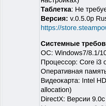
настройках)
Таблeтка
: Не требу
Версия:
v.0.5.0p Rus
https://store.steam
Системные требов
ОС: Windows7/8.1/1
Процессор: Core i3 o
Оперативная памят
Видеокарта: Intel H
allocation)
DirectX: Версии 9.0c