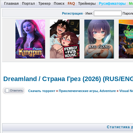
Главная
|
Портал
|
Трекер
|
Поиск
|
FAQ
|
Трейнеры
|
Русификаторы
|
М
Регистрация
·
Имя:
Парол
Dreamland / Страна Грез (2026) (RUS/EN
Скачать торрент
»
Приключенческие игры, Adventure
»
Visual 
Статистика 