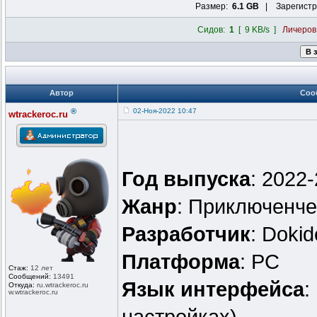
Размер:
6.1 GB
| Зарегистр
Сидов:
1
[ 9 KB/s ]
Личеро
Автор
Соо
®
02-Ноя-2022 10:47
wtrackeroc.ru
Год выпуска
: 2022
Жанр
: Приключенче
Разработчик
: Doki
Платформа
: PC
Стаж:
12 лет
Сообщений:
13491
Язык интерфейса
:
Откуда:
ru.wtrackero
c.ru
w.wtrackeroc
.ru