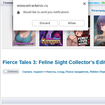
Главная
|
Портал
|
Трекер
|
Поиск
|
FAQ
|
Трейнеры
|
Русификаторы
|
М
www.wtrackeroc.ru
Регистрац
Would like to send you notifications
Discard
Allow
Fierce Tales 3: Feline Sight Collector's E
Скачать торрент
»
Квесты, я ищу, Поиск предметов, Hidden Obje