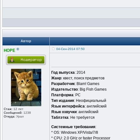
Автор
®
04-Сен-2014 07:50
HOPE
Год выпуска
: 2014
Жанр
: квест, поиск предметов
Разработчик
: Blam! Games
Издательство
: Big Fish Games
Платформа
: PC
Тип издания
: Неофициальный
Язык интерфейса
: английский
Стаж:
12 лет
Язык озвучки
: английский
Сообщений:
1238
Откуда:
Урал
Таблэтка
: Не требуется
Системные требования
:
* OS: Windows XP/Vista/7/8
* CPU: 2.0 GHz or faster Processor