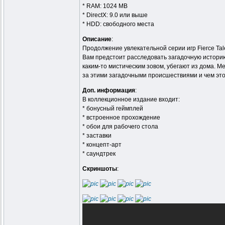
* RAM: 1024 MB
* DirectX: 9.0 или выше
* HDD: свободного места
Описание
:
Продолжение увлекательной серии игр Fierce Tal
Вам предстоит расследовать загадочную историю
каким-то мистическим зовом, убегают из дома. 
за этими загадочными происшествиями и чем эт
Доп. информация
:
В коллекционное издание входит:
* бонусный геймплей
* встроенное прохождение
* обои для рабочего стола
* заставки
* концепт-арт
* саундтрек
Скриншоты
: