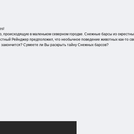
es!
, происходящую в маленьком северном городке. Снежные барсы из окрестных
Местный Рейнджер предположил, что необычное поведение животных как-то св
о закончится? Сумеете ли Вы раскрыть тайну Снежных барсов?