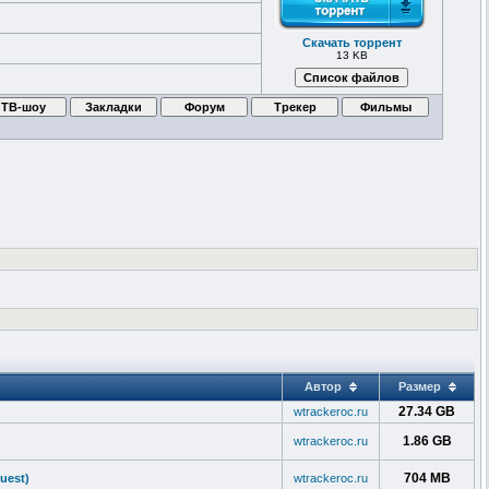
Скачать торрент
13 KB
Автор
Размер
27.34 GB
wtrackeroc.ru
1.86 GB
wtrackeroc.ru
704 MB
uest)
wtrackeroc.ru