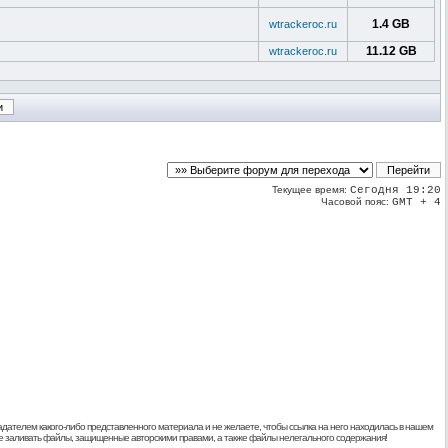
1.4 GB
wtrackeroc.ru
11.12 GB
wtrackeroc.ru
Текущее время:
Сегодня 19:20
Часовой пояс:
GMT + 4
дателем какого-либо представленного материала и не желаете, чтобы ссылка на него находилась в нашем
 не заливать файлы, защищенные авторскими правами, а также файлы нелегального содержания!