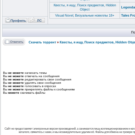
Квесты, я ищу, Поиск предметов, Hidden
Legendar
Object
Visual Novel, Визуальные новеллы 18+
Tales Fr
По
Скачать торрент
»
Квесты, я ищу, Поиск предметов, Hidden Obje
Вы
не можете
начинать темы
Вы
не можете
отвечать на сообщения
Вы
не можете
редактировать свои сообщения
Вы
не можете
удалять свои сообщения
Вы
не можете
голосовать в опросах
Вы
не можете
прикреплять файлы к сообщениям
Вы
можете
скачивать файлы
Сайт не предоставляет электронные версии произведений, а занимается лишь коллекционированием и кат
каталоге, свяжитесь с нами, и мы незамедлительно удалим её. Файлы для обмена на трекере 