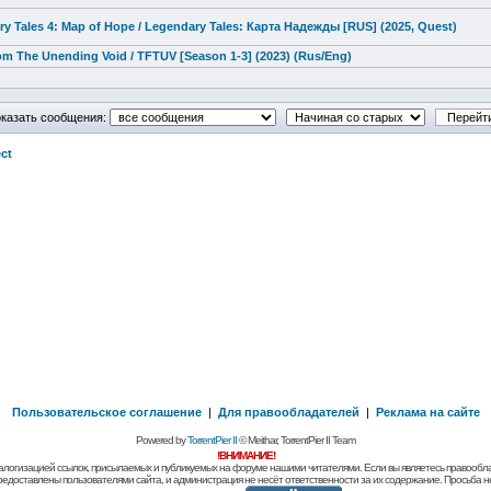
y Tales 4: Map of Hope / Legendary Tales: Карта Надежды [RUS] (2025, Quest)
om The Unending Void / TFTUV [Season 1-3] (2023) (Rus/Eng)
казать сообщения:
ct
Пользовательское соглашение
|
Для правообладателей
|
Реклама на сайте
Powered by
TorrentPier II
© Meithar, TorrentPier II Team
!ВНИМАНИЕ!
алогизацией ссылок, присылаемых и публикуемых на форуме нашими читателями. Если вы являетесь правообла
предоставлены пользователями сайта, и администрация не несёт ответственности за их содержание. Просьба