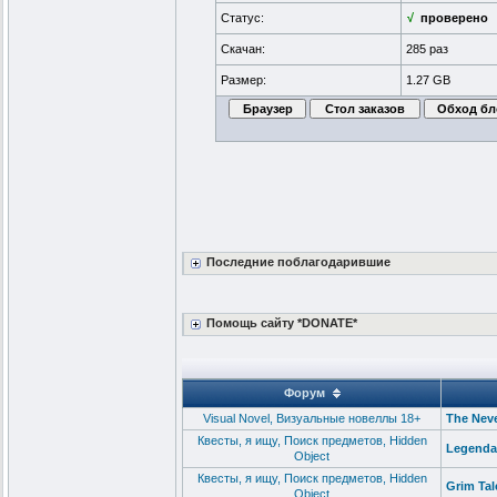
Статус:
√
проверено
Скачан:
285 раз
Размер:
1.27 GB
Последние поблагодарившие
Помощь сайту *DONATE*
Форум
Visual Novel, Визуальные новеллы 18+
The Neve
Квесты, я ищу, Поиск предметов, Hidden
Legendar
Object
Квесты, я ищу, Поиск предметов, Hidden
Grim Tal
Object