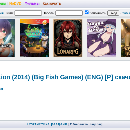
оды
|
NoDVD
|
Фильмы
|
Как качать
ия
·
Имя:
Пароль:
Запомнить
·
Забы
dition (2014) (Big Fish Games) (ENG) [P] ск
ct
Статистика раздачи
[Обновить пиров]