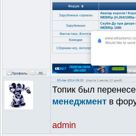
Форум
Аватар короля / Корол
Зарубежные сериалы
WEBRip [H.264/1080p-L
Скуби-Ду при дворе к
Зарубежные
WEBRip 1080
Фантастика ,Фэнтези
Меч короля Артура / 
www.wtrackeroc.ru
Комедии
Голограмма для корол
Would like to send 
New Yankee In King Ar
Сборники игр, Антологии
2013) (Alawar) (RUS) [
_________________
Рабоч
05-Авг-2014 09:32
(спустя 1 месяц 12 дней)
Топик был перенес
менеджмент
в фор
admin