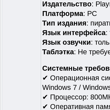
Издательство
: Pla
Платформа
: PC
Тип издания
: пират
Язык интерфейса
:
Язык озвучки
: тол
Таблэтка
: Не требу
Системные требов
✔ Операционная сис
Windows 7 / Window
✔ Процессор: 800MH
✔ Оперативная памя