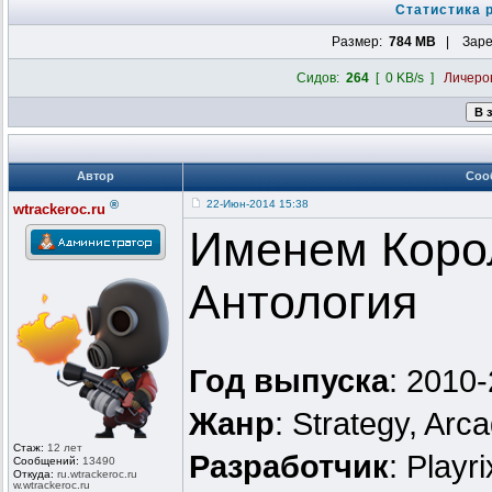
Статистика 
Размер:
784 MB
| Заре
Сидов:
264
[ 0 KB/s ]
Личеро
Автор
Соо
®
22-Июн-2014 15:38
wtrackeroc.ru
Именем Корол
Антология
Год выпуска
: 2010
Жанр
: Strategy, Arc
Стаж:
12 лет
Разработчик
: Playr
Сообщений:
13490
Откуда:
ru.wtrackero
c.ru
w.wtrackeroc
.ru