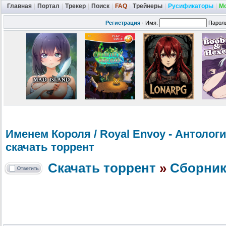
Главная
|
Портал
|
Трекер
|
Поиск
|
FAQ
|
Трейнеры
|
Русификаторы
|
М
Регистрация
·
Имя:
Парол
Именем Короля / Royal Envoy - Антология
скачать торрент
Скачать торрент
»
Сборник