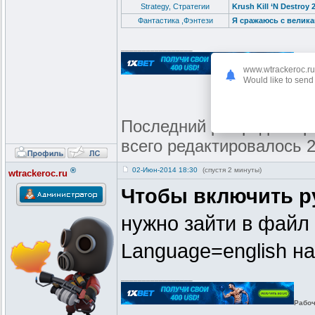
Strategy, Стратегии
Krush Kill ‘N Destroy 
Фантастика ,Фэнтези
Я сражаюсь с великана
_________________
www.wtrackeroc.ru
Рабоч
Would like to send 
Последний раз редактиров
всего редактировалось 2
®
02-Июн-2014 18:30
(спустя 2 минуты)
wtrackeroc.ru
Чтобы включить ру
нужно зайти в файл
Language=english н
_________________
Рабоч