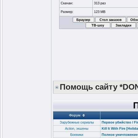
Скачан:
313 раз
Размер:
123 MB
Помощь сайту *DO
Форум
Зарубежные сериалы
Первое убийство / Fir
Action, экшены
Kill It With Fire [Holi
Боевики
Полное уничтожение /