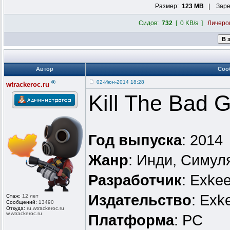
Размер:
123 MB
| Заре
Сидов:
732
[ 0 KB/s ]
Личеро
Автор
Соо
®
02-Июн-2014 18:28
wtrackeroc.ru
Kill The Bad 
Год выпуска
: 2014
Жанр
: Инди, Симул
Разработчик
: Exke
Издательство
: Exk
Стаж:
12 лет
Сообщений:
13490
Откуда:
ru.wtrackero
c.ru
w.wtrackeroc
.ru
Платформа
: PC