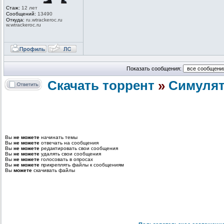
Стаж:
12 лет
Сообщений:
13490
Откуда:
ru.wtrackero
c.ru
w.wtrackeroc
.ru
Показать сообщения:
Скачать торрент
»
Cимуля
Вы
не можете
начинать темы
Вы
не можете
отвечать на сообщения
Вы
не можете
редактировать свои сообщения
Вы
не можете
удалять свои сообщения
Вы
не можете
голосовать в опросах
Вы
не можете
прикреплять файлы к сообщениям
Вы
можете
скачивать файлы