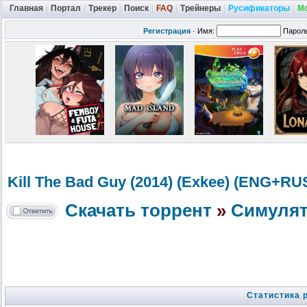
Главная
|
Портал
|
Трекер
|
Поиск
|
FAQ
|
Трейнеры
|
Русификаторы
|
М
Регистрация
·
Имя:
Парол
Kill The Bad Guy (2014) (Exkee) (ENG+RU
Скачать торрент
»
Cимуля
Статистика 