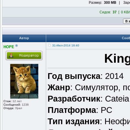
Размер:
300 MB
| Заре
Сидов:
37
[ 0 KB/
Автор
Соо
®
31-Июл-2014 18:40
HOPE
Kin
Год выпуска
: 2014
Жанр
: Симулятор, п
Разработчик
: Catei
Стаж:
12 лет
Сообщений:
1238
Платформа
: PC
Откуда:
Урал
Тип издания
: Неоф