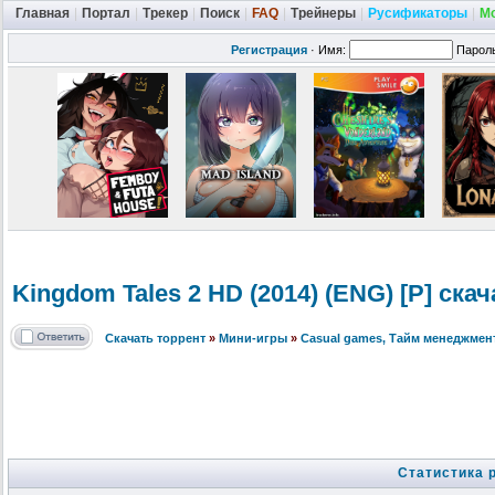
Главная
|
Портал
|
Трекер
|
Поиск
|
FAQ
|
Трейнеры
|
Русификаторы
|
М
Регистрация
·
Имя:
Парол
Kingdom Tales 2 HD (2014) (ENG) [P] ска
Скачать торрент
»
Мини-игры
»
Сasual games, Тайм менеджмен
Статистика 