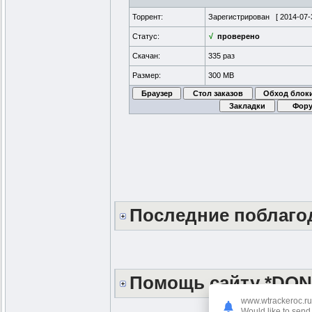
Торрент:
Зарегистрирован [
2014-07-
Статус:
√
проверено
Скачан:
335 раз
Размер:
300 MB
Последние поблаг
Помощь сайту *DON
www.wtrackeroc.ru
Would like to send 