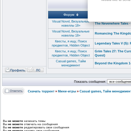
П
Форум
Visual Novel, Визуальные
The Neverwhere Tales 
новеллы 18+
Visual Novel, Визуальные
Romancing The Kingdo
новеллы 18+
Квесты, я ищу, Поиск
Legendary Tales V (5): 
предметов, Hidden Object
Квесты, я ищу, Поиск
Grim Tales 27: The Cu
предметов, Hidden Object
Quest)
Сasual games, Тайм
Beyond the Kingdom 1-
менеджмент
Показать сообщения:
Скачать торрент
»
Мини-игры
»
Сasual games, Тайм менеджмен
Вы
не можете
начинать темы
Вы
не можете
отвечать на сообщения
Вы
не можете
редактировать свои сообщения
Вы
не можете
удалять свои сообщения