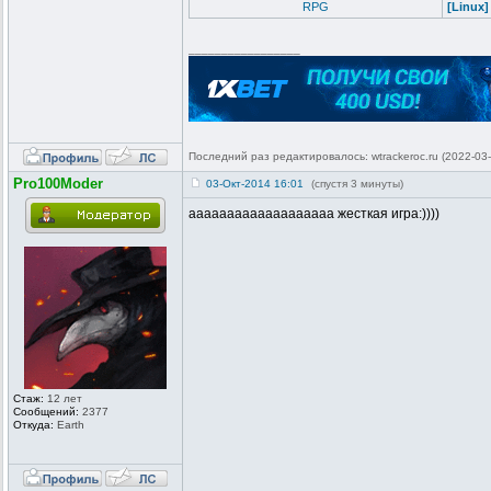
RPG
[Linux]
_________________
Последний раз редактировалось: wtrackeroc.ru (2022-03-
Pro100Moder
03-Окт-2014 16:01
(спустя 3 минуты)
ааааааааааааааааааа жесткая игра:))))
Стаж:
12 лет
Сообщений:
2377
Откуда:
Earth