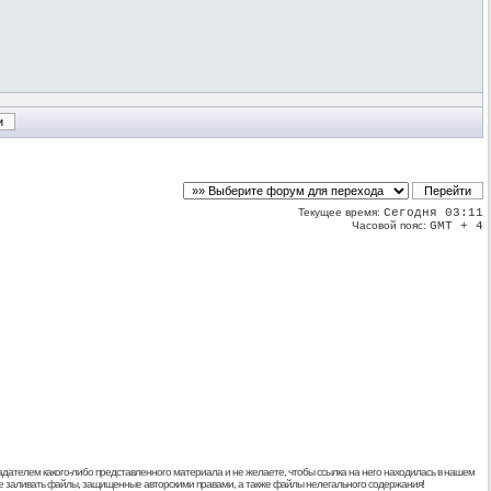
Текущее время:
Сегодня 03:11
Часовой пояс:
GMT + 4
дателем какого-либо представленного материала и не желаете, чтобы ссылка на него находилась в нашем
 не заливать файлы, защищенные авторскими правами, а также файлы нелегального содержания!