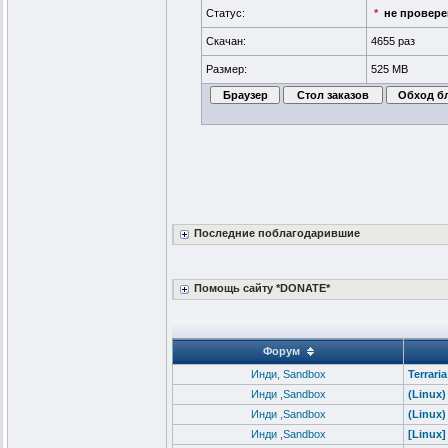
Статус:
*
не провер
Скачан:
4655 раз
Размер:
525 MB
Последние поблагодарившие
Помощь сайту *DONATE*
Форум
Инди, Sandbox
Terrari
Инди ,Sandbox
(Linux)
Инди ,Sandbox
(Linux)
Инди ,Sandbox
[Linux]