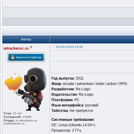
Автор
®
03-Окт-2014 15:58
wtrackeroc.ru
Год выпуска
: 2011
Жанр
: arcade / adventure / indie / action / RPG
Разработчик
: Re-Logic
Издательство
: Re-Logic
Платформа
: PC
Язык интерфейса
: русский
Таблэтка
: Не требуется
Стаж:
12 лет
Сообщений:
13490
Системные требования
:
Откуда:
ru.wtrackero
c.ru
w.wtrackeroc
.ru
ОС: Linux (Ubuntu 14.04+)
Процессор: 2 ГГц