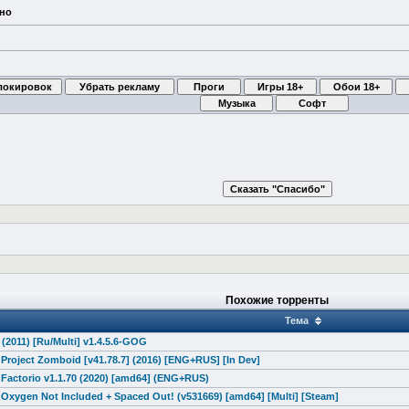
ено
Похожие торренты
Тема
a (2011) [Ru/Multi] v1.4.5.6-GOG
 Project Zomboid [v41.78.7] (2016) [ENG+RUS] [In Dev]
 Factorio v1.1.70 (2020) [amd64] (ENG+RUS)
 Oxygen Not Included + Spaced Out! (v531669) [amd64] [Multi] [Steam]