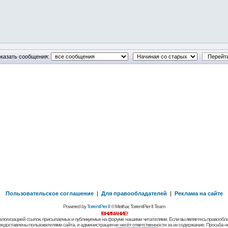
казать сообщения:
Пользовательское соглашение
|
Для правообладателей
|
Реклама на сайте
Powered by
TorrentPier II
© Meithar, TorrentPier II Team
!ВНИМАНИЕ!
алогизацией ссылок, присылаемых и публикуемых на форуме нашими читателями. Если вы являетесь правообла
предоставлены пользователями сайта, и администрация не несёт ответственности за их содержание. Просьба