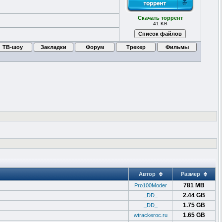
Скачать торрент
41 KB
Автор
Размер
781 MB
Pro100Moder
2.44 GB
_DD_
1.75 GB
_DD_
1.65 GB
wtrackeroc.ru