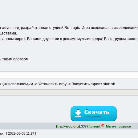
ion-adventure, разработанная студией Re-Logic. Игра основана на исследовани
ществами.
ванном мире с Вашими друзьями в режиме мультиплеера! Вы с трудом сможе
ь таким образом:
щик исполняемым -> Установить игру -> Запустить скрипт start.sh
[trackeroc.org].3377.torrent
Магнет ссылка
ван [
2022-03-05 11:27
]