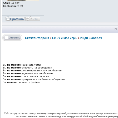
Стаж:
11 лет
Сообщений:
69
По
Скачать торрент
»
Linux и Mac игры
»
Инди ,Sandbox
Вы
не можете
начинать темы
Вы
не можете
отвечать на сообщения
Вы
не можете
редактировать свои сообщения
Вы
не можете
удалять свои сообщения
Вы
не можете
голосовать в опросах
Вы
не можете
прикреплять файлы к сообщениям
Вы
можете
скачивать файлы
Сайт не предоставляет электронные версии произведений, а занимается лишь коллекционированием и кат
каталоге, свяжитесь с нами, и мы незамедлительно удалим её. Файлы для обмена на трекере 