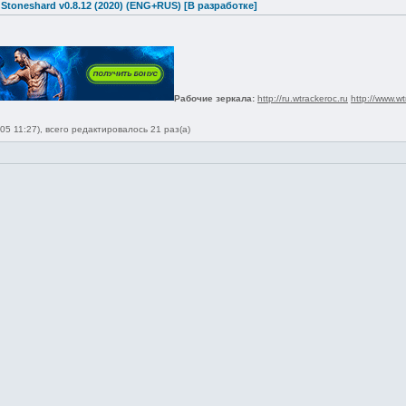
 Stoneshard v0.8.12 (2020) (ENG+RUS) [В разработке]
Рабочие зеркала:
http://ru.wtrackeroc.ru
http://www.wt
05 11:27), всего редактировалось 21 раз(а)