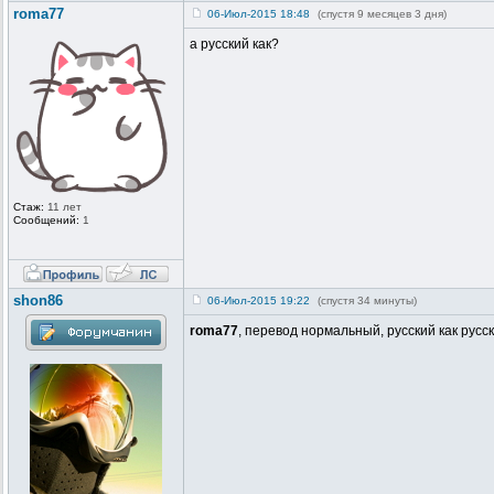
roma77
06-Июл-2015 18:48
(спустя 9 месяцев 3 дня)
а русский как?
Стаж:
11 лет
Сообщений:
1
shon86
06-Июл-2015 19:22
(спустя 34 минуты)
roma77
, перевод нормальный, русский как русс