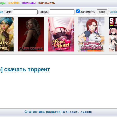
оды
|
NoDVD
|
Фильмы
|
Как качать
ия
·
Имя:
Пароль:
Запомнить
·
Забы
NG] скачать торрент
Статистика раздачи
[Обновить пиров]