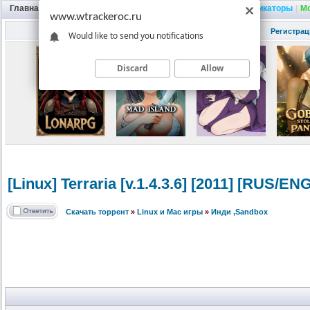
Главная
|
Портал
|
Трекер
|
Поиск
|
FAQ
|
Трейнеры
|
Русификаторы
|
М
www.wtrackeroc.ru
Регистрац
Would like to send you notifications
Discard
Allow
[Linux] Terraria [v.1.4.3.6] [2011] [RUS/E
Скачать торрент
»
Linux и Mac игры
»
Инди ,Sandbox