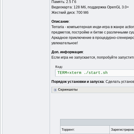
Память: 2.5 Гб
Видеокарта: 128 Мб, поддержка OpenGL 3.0+
Жесткий диск: 700 Мб
Описание
:
Terraria - компьютерная инди-игра в жанре act
предметов, постройке и битве с различными су
Аркадное приключение в процедурно-сгенериро
увлекательное!
Доп. информация
:
Если игра не запускается, попробуйте запустит
Код:
TERM=xterm ./start.sh
Порядок установки и запуска
: Сделать установ
Скриншоты
Торрент:
Зарегистриро