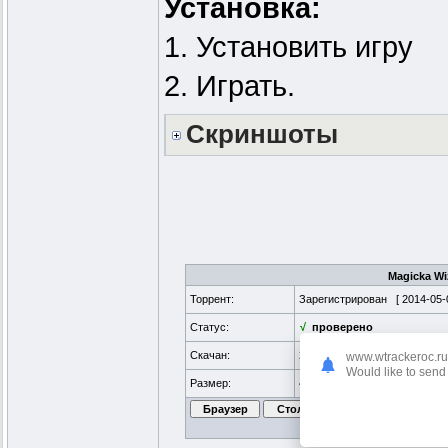
Установка:
1. Установить игру
2. Играть.
Скриншоты
Magicka Wiz
Торрент:
Зарегистрирован [
2014-05-
Статус:
√
проверено
Скачан:
287 раз
www.wtrackeroc.ru
Would like to send 
Размер:
44 MB