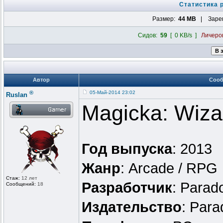
Статистика 
Размер:
44 MB
| Зарег
Сидов:
59
[ 0 KB/s ]
Личеро
Автор
Соо
®
05-Май-2014 23:02
Ruslan
Magicka: Wizar
Год выпуска
: 2013
Жанр
: Arcade / RPG
Стаж:
12 лет
Разработчик
: Parad
Сообщений:
18
Издательство
: Para