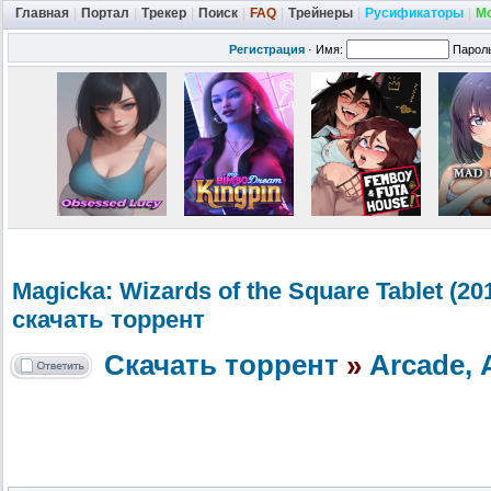
Главная
|
Портал
|
Трекер
|
Поиск
|
FAQ
|
Трейнеры
|
Русификаторы
|
М
Регистрация
·
Имя:
Парол
Magicka: Wizards of the Square Tablet (201
скачать торрент
Скачать торрент
»
Arcade,