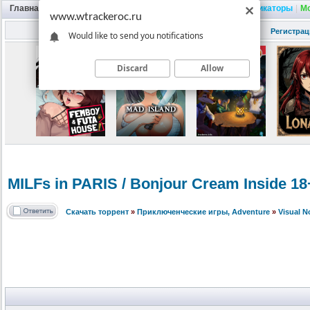
Главная
|
Портал
|
Трекер
|
Поиск
|
FAQ
|
Трейнеры
|
Русификаторы
|
М
www.wtrackeroc.ru
Регистрац
Would like to send you notifications
Discard
Allow
MILFs in PARIS / Bonjour Cream Inside 1
Скачать торрент
»
Приключенческие игры, Adventure
»
Visual 