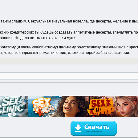
о таким сладким. Сексуальная визуальная новелла, где десерты, желание и в
жских кондитерских ты будешь создавать аппетитные десерты, впечатлять п
ранции. Но дело не только в сахаре и муке…
огатому (и очень любопытному) дальнему родственнику, знакомишься с кра
 которые открывают романтические, жаркие и порой забавные истории.