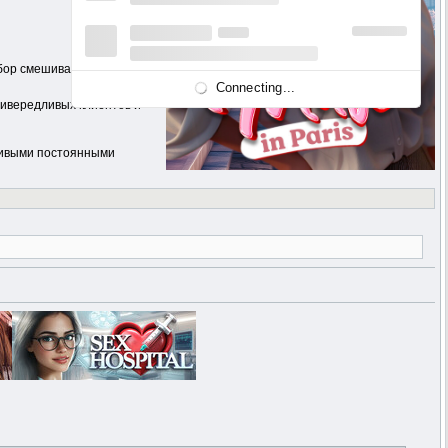
ыбор смешиваются в одно
Connecting...
ривередливых клиентов и
сивыми постоянными