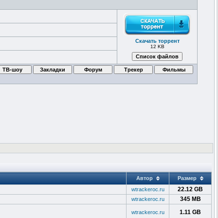
Скачать торрент
12 KB
Автор
Размер
22.12 GB
wtrackeroc.ru
345 MB
wtrackeroc.ru
1.11 GB
wtrackeroc.ru