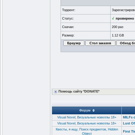
Торрент:
Зарегистриро
Статус:
√
проверено
Скачан:
200 раз
Размер:
1.12 GB
Помощь сайту *DONATE*
Форум
Visual Novel, Визуальные новеллы 18+
MILFs o
Visual Novel, Визуальные новеллы 18+
Lust Of
Квесты, я ищу, Поиск предметов, Hidden
First T
Object