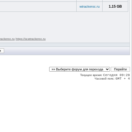
1.15 GB
wtrackeroc.ru
rackeroc.ru
https://w.wtrackeroc.ru
Текущее время:
Сегодня 09:28
Часовой пояс:
GMT + 4