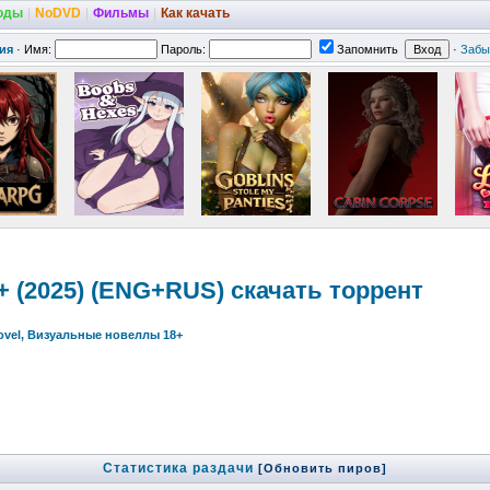
оды
|
NoDVD
|
Фильмы
|
Как качать
ия
·
Имя:
Пароль:
Запомнить
·
Забы
8+ (2025) (ENG+RUS) скачать торрент
Novel, Визуальные новеллы 18+
Статистика раздачи
[Обновить пиров]