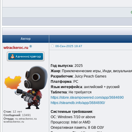
Автор
®
06-Сен-2025 19:47
wtrackeroc.ru
Год выпуска
: 2025
Жанр
: Приключенческие игры, Инди, визуальна
Разработчик
: Juicy Peach Games
Платформа
: PC
Язык интерфейса
: английский + русский
Таблeтка
: Не требуется
https://store.steampowered.com/app/3684690
https://steamdb.info/app/3684690/
Системные требования
:
Стаж:
12 лет
Сообщений:
13491
ОС: Windows 7/10 or above
Откуда:
ru.wtrackero
c.ru
w.wtrackeroc
.ru
Процессор: Intel or AMD
Оперативная память: 8 GB ОЗУ