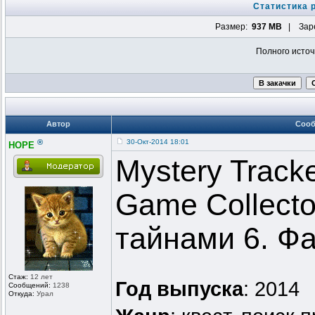
Статистика 
Размер:
937 MB
| Заре
Полного источ
Автор
Соо
®
30-Окт-2014 18:01
HOPE
Mystery Tracke
Game Collecto
тайнами 6. Ф
Стаж:
12 лет
Год выпуска
: 2014
Сообщений:
1238
Откуда:
Урал