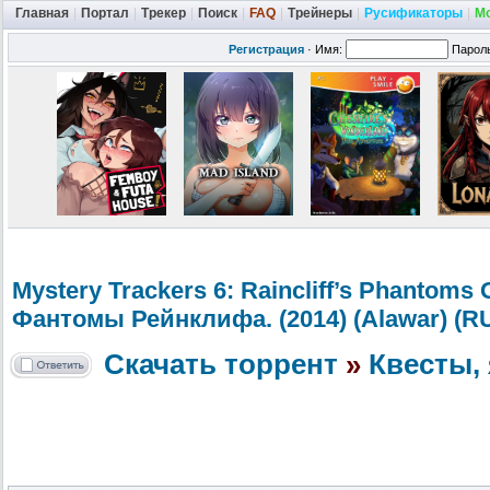
Главная
|
Портал
|
Трекер
|
Поиск
|
FAQ
|
Трейнеры
|
Русификаторы
|
М
Регистрация
·
Имя:
Парол
Mystery Trackers 6: Raincliff’s Phantoms 
Фантомы Рейнклифа. (2014) (Alawar) (R
Скачать торрент
»
Квесты, 