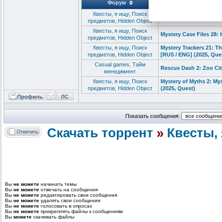
Форум
Квесты, я ищу, Поиск
Mystery Detective Adven
предметов, Hidden Object
Квесты, я ищу, Поиск
Mystery Case Files 28: 
предметов, Hidden Object
Квесты, я ищу, Поиск
Mystery Trackers 21: 
предметов, Hidden Object
[RUS / ENG] (2025, Que
Сasual games, Тайм
Rescue Dash 2: Zoo Ci
менеджмент
Квесты, я ищу, Поиск
Mystery of Myths 2: M
предметов, Hidden Object
(2025, Quest)
Показать сообщения:
Скачать торрент
»
Квесты, 
Вы
не можете
начинать темы
Вы
не можете
отвечать на сообщения
Вы
не можете
редактировать свои сообщения
Вы
не можете
удалять свои сообщения
Вы
не можете
голосовать в опросах
Вы
не можете
прикреплять файлы к сообщениям
Вы
можете
скачивать файлы