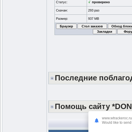
Статус:
√
проверено
Скачан:
293 раз
Размер:
937 MB
Последние поблаг
Помощь сайту *DON
www.wtrackeroc.ru
П
Would like to send 