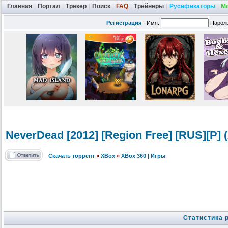
Главная
|
Портал
|
Трекер
|
Поиск
|
FAQ
|
Трейнеры
|
Русификаторы
|
М
Регистрация
·
Имя:
Парол
NeverDead [2012] [Region Free] [RUS][P] 
Скачать торрент
»
XBox
»
XBox 360 | Игры
Статистика 