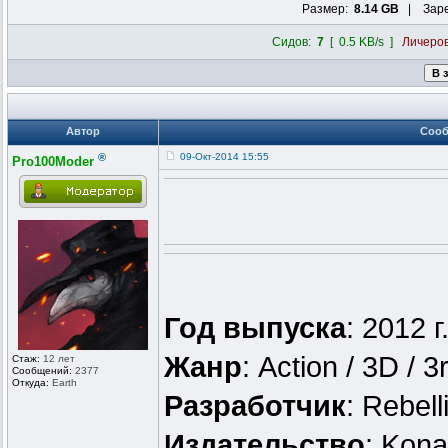
Размер:
8.14 GB
| Заре
Сидов:
7
[ 0.5 KB/s ]
Личеро
Автор
Соо
®
09-Окт-2014 15:55
Pro100Moder
Год выпуска
: 2012 г
Жанр
: Action / 3D / 
Стаж:
12 лет
Сообщений:
2377
Откуда:
Earth
Разработчик
: Rebell
Издательство
: Kon