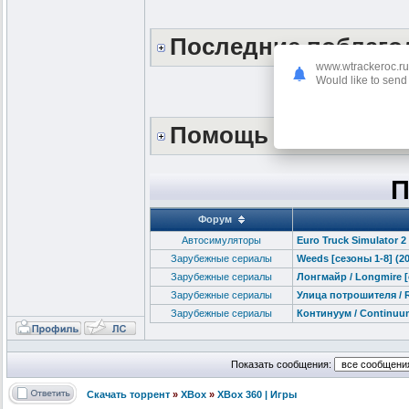
Последние поблаг
www.wtrackeroc.ru
Would like to send 
Помощь сайту *DON
П
Форум
Автосимуляторы
Euro Truck Simulator 2
Зарубежные сериалы
Weeds [сезоны 1-8] (20
Зарубежные сериалы
Лонгмайр / Longmire [с
Зарубежные сериалы
Улица потрошителя / R
Зарубежные сериалы
Континуум / Continuum
Показать сообщения:
Скачать торрент
»
XBox
»
XBox 360 | Игры