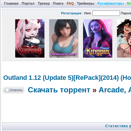
Главная
|
Портал
|
Трекер
|
Поиск
|
FAQ
|
Трейнеры
|
Русификаторы
|
М
Регистрация
·
Имя:
Парол
Outland 1.12 (Update 5)[RePack](2014) (
Скачать торрент
»
Arcade,
Статистика 