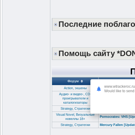
Последние поблаг
Помощь сайту *DO
Форум
www.wtrackeroc.ru
Action, экшены
KAKU: Ancient Seal [R
Would like to send 
Аудио- и видео-, CD-
проигрыватели и
K-Lite Codec Pack Upd
каталогизаторы
Strategy, Стратегии
SAELIG [Update 38] (2
Visual Novel, Визуальные
Pornocrates: VHS [Upd
новеллы 18+
Strategy, Стратегии
Mercury Fallen [Updat