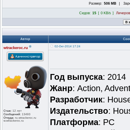
Размер:
506 MB
| Заре
Сидов:
15
[ 0 KB/s ]
Личеро
Автор
Соо
®
02-Окт-2014 17:24
wtrackeroc.ru
Год выпуска
: 2014
Жанр
: Action, Advent
Разработчик
: Hous
Издательство
: Ho
Стаж:
12 лет
Сообщений:
13493
Откуда:
ru.wtrackero
c.ru
Платформа
: PC
w.wtrackeroc
.ru