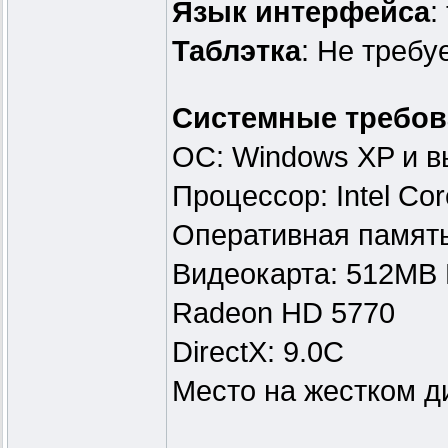
Язык интерфейса
:
Таблэтка
: Не требу
Системные требов
ОС: Windows XP и 
Процессор: Intel Co
Оперативная памят
Видеокарта: 512MB 
Radeon HD 5770
DirectX: 9.0C
Место на жестком д