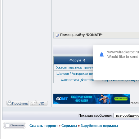
Помощь сайту *DONATE*
www.wtrackeroc.ru
Would like to send 
Форум
Ужасы ,мистика ,триллеры
Круг / Cirkeln (2015) 
Шансон / Авторская песня
(Шансон) Ирина Круг 
Фантастика ,Фэнтези
Круг / Cirkeln (2015) 
_________________
Рабоч
Показать сообщения:
Скачать торрент
»
Сериалы
»
Зарубежные сериалы