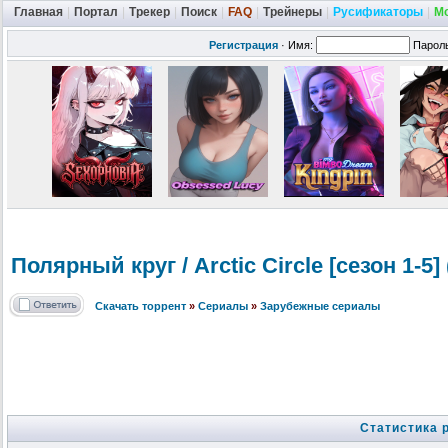
Главная
|
Портал
|
Трекер
|
Поиск
|
FAQ
|
Трейнеры
|
Русификаторы
|
М
Регистрация
·
Имя:
Парол
Полярный круг / Arctic Circle [сезон 1-5]
Скачать торрент
»
Сериалы
»
Зарубежные сериалы
Статистика 