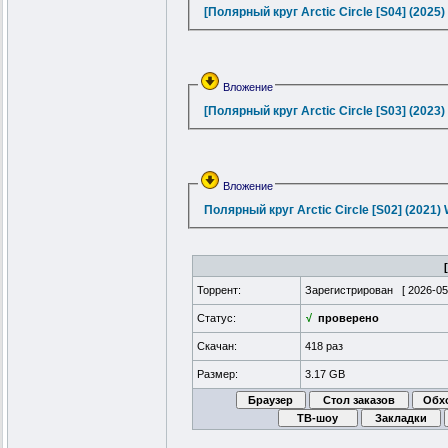
[Полярный круг Arctic Circle [S04] (
Вложение
[Полярный круг Arctic Circle [S03] (
Вложение
Торрент:
Зарегистрирован [
2026-05
Статус:
√
проверено
Скачан:
418 раз
Размер:
3.17 GB