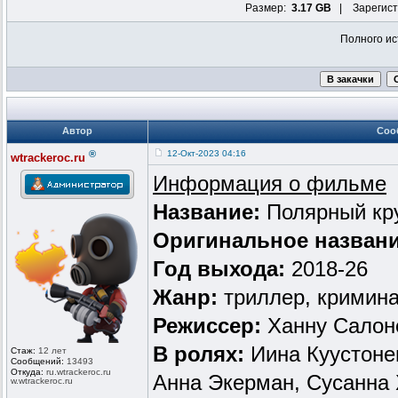
Размер:
3.17 GB
| Зарегист
Полного ис
Автор
Соо
®
12-Окт-2023 04:16
wtrackeroc.ru
Информация о фильме
Название:
Полярный кр
Оригинальное назван
Год выхода:
2018-26
Жанр:
триллер, кримин
Режиссер:
Ханну Салон
В ролях:
Иина Куустоне
Стаж:
12 лет
Сообщений:
13493
Откуда:
ru.wtrackero
c.ru
Анна Экерман, Сусанна 
w.wtrackeroc
.ru