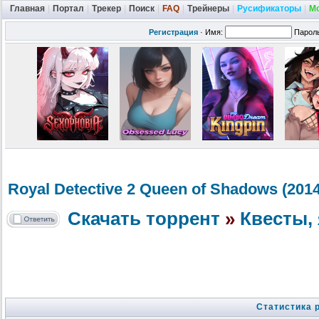
Главная
|
Портал
|
Трекер
|
Поиск
|
FAQ
|
Трейнеры
|
Русификаторы
|
М
Регистрация
·
Имя:
Парол
Royal Detective 2 Queen of Shadows (2014
Скачать торрент
»
Квесты, 
Статистика 