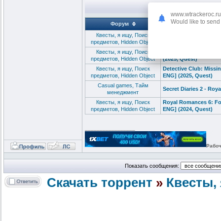
www.wtrackeroc.ru
Would like to send 
Форум
Квесты, я ищу, Поиск
Mystery Detective Adve
предметов, Hidden Object
Квесты, я ищу, Поиск
Detective Club 2: Gal
предметов, Hidden Object
(2025, Quest)
Квесты, я ищу, Поиск
Detective Club: Miss
предметов, Hidden Object
ENG] (2025, Quest)
Сasual games, Тайм
Secret Diaries 2 - Roy
менеджмент
Квесты, я ищу, Поиск
Royal Romances 6: Fo
предметов, Hidden Object
ENG] (2024, Quest)
_________________
Рабоч
Показать сообщения:
Скачать торрент
»
Квесты, 