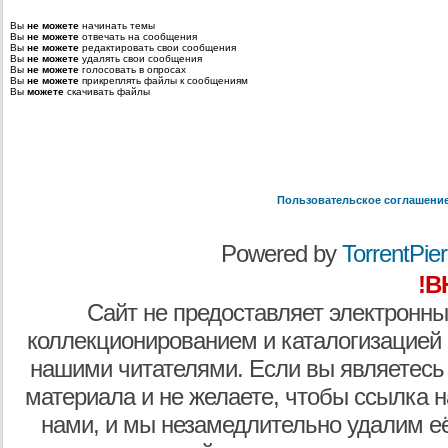
Вы
не можете
начинать темы
Вы
не можете
отвечать на сообщения
Вы
не можете
редактировать свои сообщения
Вы
не можете
удалять свои сообщения
Вы
не можете
голосовать в опросах
Вы
не можете
прикреплять файлы к сообщениям
Вы
можете
скачивать файлы
Пользовательское соглашени
Powered by
TorrentPier 
!В
Сайт не предоставляет электронны
коллекционированием и каталогизацией
нашими читателями. Если вы являетесь
материала и не желаете, чтобы ссылка н
нами, и мы незамедлительно удалим е