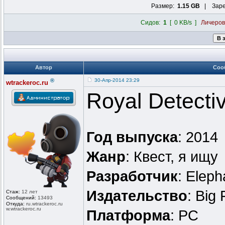
Размер:
1.15 GB
| Заре
Сидов:
1
[ 0 KB/s ]
Личеро
Автор
Соо
®
30-Апр-2014 23:29
wtrackeroc.ru
Royal Detecti
Год выпуска
: 2014
Жанр
: Квест, я ищу
Разработчик
: Elep
Издательство
: Big
Стаж:
12 лет
Сообщений:
13493
Откуда:
ru.wtrackero
c.ru
w.wtrackeroc
.ru
Платформа
: PC