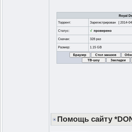
Royal D
Торрент:
Зарегистрирован [
2014-04
Статус:
√
проверено
Скачан:
328 раз
Размер:
1.15 GB
Помощь сайту *DO