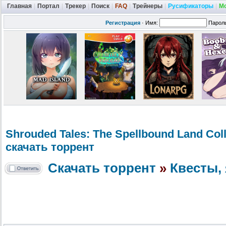
Главная
|
Портал
|
Трекер
|
Поиск
|
FAQ
|
Трейнеры
|
Русификаторы
|
М
Регистрация
·
Имя:
Парол
Shrouded Tales: The Spellbound Land Coll
скачать торрент
Скачать торрент
»
Квесты, 