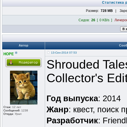
Статистика 
Размер:
728 MB
| Заре
Сидов:
26
[ 0 KB/s ]
Личеро
Автор
Соо
®
13-Сен-2014 07:53
HOPE
Shrouded Tale
Collector's Edi
Год выпуска
: 2014
Жанр
: квест, поиск 
Стаж:
12 лет
Сообщений:
1238
Откуда:
Урал
Разработчик
: Frien