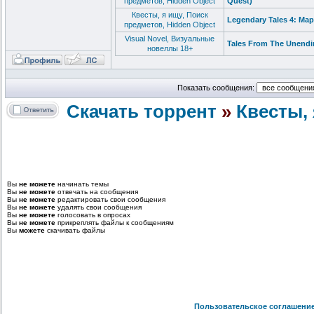
предметов, Hidden Object
Quest)
Квесты, я ищу, Поиск
Legendary Tales 4: Map
предметов, Hidden Object
Visual Novel, Визуальные
Tales From The Unendin
новеллы 18+
Показать сообщения:
Скачать торрент
»
Квесты, 
Вы
не можете
начинать темы
Вы
не можете
отвечать на сообщения
Вы
не можете
редактировать свои сообщения
Вы
не можете
удалять свои сообщения
Вы
не можете
голосовать в опросах
Вы
не можете
прикреплять файлы к сообщениям
Вы
можете
скачивать файлы
Пользовательское соглашени