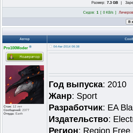
Размер:
7.3 GB
| Заре
Сидов:
1
[ 0 KB/s ]
Личеро
Автор
Соо
®
04-Авг-2014 06:38
Pro100Moder
Год выпуска
: 2010
Жанр
: Sport
Разработчик
: EA Bl
Стаж:
12 лет
Сообщений:
2377
Откуда:
Earth
Издательство
: Elect
Регион
: Region Free