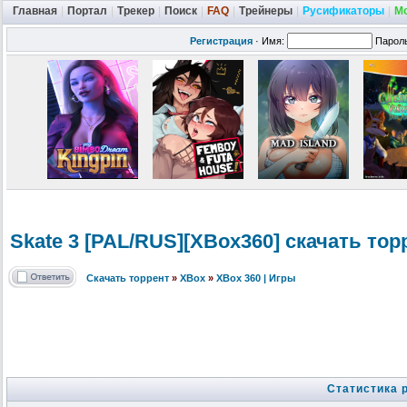
Главная
|
Портал
|
Трекер
|
Поиск
|
FAQ
|
Трейнеры
|
Русификаторы
|
М
Регистрация
·
Имя:
Парол
Skate 3 [PAL/RUS][XBox360] скачать тор
Скачать торрент
»
XBox
»
XBox 360 | Игры
Статистика 