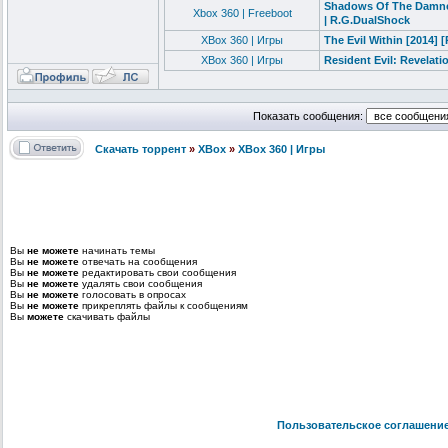
Shadows Of The Damned
Xbox 360 | Freeboot
| R.G.DualShock
XBox 360 | Игры
The Evil Within [2014] 
XBox 360 | Игры
Resident Evil: Revelati
Показать сообщения:
Скачать торрент
»
XBox
»
XBox 360 | Игры
Вы
не можете
начинать темы
Вы
не можете
отвечать на сообщения
Вы
не можете
редактировать свои сообщения
Вы
не можете
удалять свои сообщения
Вы
не можете
голосовать в опросах
Вы
не можете
прикреплять файлы к сообщениям
Вы
можете
скачивать файлы
Пользовательское соглашени