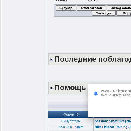
Размер:
7.3 GB
Последние поблаг
Помощь сайту *DON
www.wtrackeroc.ru
Would like to send 
П
Форум
Cимуляторы
Session: Skate Sim (20
Xbox 360 | Kinect
Nike+ Kinect Training 