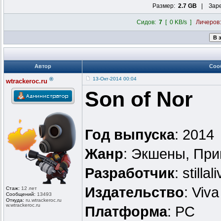
Размер:
2.7 GB
| Заре
Сидов:
7
[ 0 KB/s ]
Личеров
Автор
Соо
®
13-Окт-2014 00:04
wtrackeroc.ru
Son of Nor
Год выпуска
: 2014
Жанр
: Экшены, При
Разработчик
: stilla
Издательство
: Viv
Стаж:
12 лет
Сообщений:
13493
Откуда:
ru.wtrackero
c.ru
w.wtrackeroc
.ru
Платформа
: PC