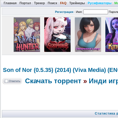
Главная
|
Портал
|
Трекер
|
Поиск
|
FAQ
|
Трейнеры
|
Русификаторы
|
М
Регистрация
·
Имя:
Парол
Son of Nor (0.5.35) (2014) (Viva Media) (
Скачать торрент
»
Инди иг
Статистика 