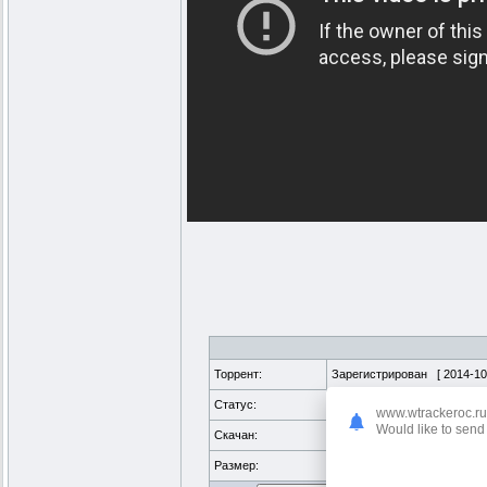
Торрент:
Зарегистрирован [
2014-10
Статус:
√
проверено
www.wtrackeroc.ru
Would like to send 
Скачан:
256 раз
Размер:
2.7 GB