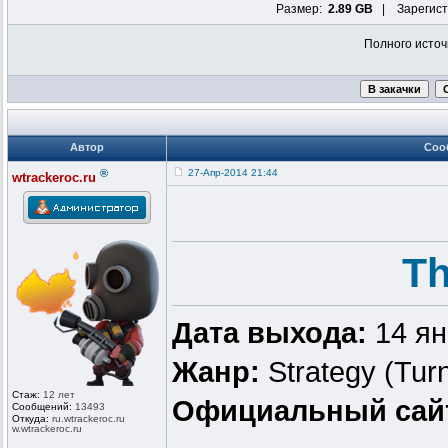
Размер:
2.89 GB
| Зарегист
Полного источ
Автор
Соо
®
27-Апр-2014 21:44
wtrackeroc.ru
Th
Дата выхода:
14 ян
Жанр:
Strategy (Tur
Стаж:
12 лет
Официальный сай
Сообщений:
13493
Откуда:
ru.wtrackero
c.ru
w.wtrackeroc
.ru