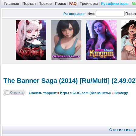
Главная
|
Портал
|
Трекер
|
Поиск
|
FAQ
|
Трейнеры
|
Русификаторы
|
М
Регистрация
·
Имя:
Парол
The Banner Saga (2014) [Ru/Multi] (2.49.
Скачать торрент
»
Игры с GOG.com (без защиты)
»
Strategy
Статистика 