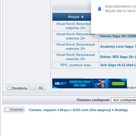
www.wtrackeroc.ru
Would like to send 
Форум
Visual Novel, Визуальные
Summertime Saga / Ле
новеллы 18+
Visual Novel, Визуальные
Heroes Saga 18+ (202
новеллы 18+
Visual Novel, Визуальные
Academy Love Saga: T
новеллы 18+
Visual Novel, Визуальные
Eldrea: SEX Saga 18+
новеллы 18+
RPG, ролевые игры
Sole Saga v0.12.10a4 
_________________
Рабоч
Показать сообщения:
Скачать торрент
»
Игры с GOG.com (без защиты)
»
Strategy