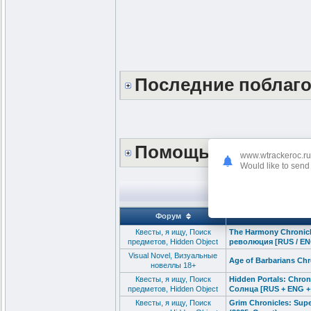
Последние поблаг
Помощь сайту *DO
www.wtrackeroc.ru
Would like to send 
Форум
Квесты, я ищу, Поиск
The Harmony Chronicl
предметов, Hidden Object
революция [RUS / ENG
Visual Novel, Визуальные
Age of Barbarians Chro
новеллы 18+
Квесты, я ищу, Поиск
Hidden Portals: Chro
предметов, Hidden Object
Солнца [RUS + ENG + 
Квесты, я ищу, Поиск
Grim Chronicles: Sup