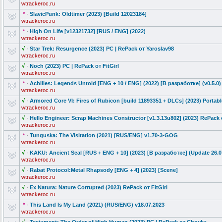
wtrackeroc.ru
*
·
SlavicPunk: Oldtimer (2023) [Build 12023184]
wtrackeroc.ru
*
·
High On Life [v12321732] [RUS / ENG] (2022)
wtrackeroc.ru
√
·
Star Trek: Resurgence (2023) PC | RePack от Yaroslav98
wtrackeroc.ru
√
·
Noch (2023) PC | RePack от FitGirl
wtrackeroc.ru
*
·
Achilles: Legends Untold [ENG + 10 / ENG] (2022) [В разработке] (v0.5.0)
wtrackeroc.ru
√
·
Armored Core VI: Fires of Rubicon [build 11893351 + DLCs] (2023) Portabl
wtrackeroc.ru
√
·
Hello Engineer: Scrap Machines Constructor [v1.3.13u802] (2023) RePack о
wtrackeroc.ru
*
·
Tunguska: The Visitation (2021) [RUS/ENG] v1.70-3-GOG
wtrackeroc.ru
√
·
KAKU: Ancient Seal [RUS + ENG + 10] (2023) [В разработке] (Update 26.0
wtrackeroc.ru
√
·
Rabat Protocol:Met
al Rhapsody [ENG + 4] (2023) [Scene]
wtrackeroc.ru
√
·
Ex Natura: Nature Corrupted (2023) RePack от FitGirl
wtrackeroc.ru
*
·
This Land Is My Land (2021) (RUS/ENG) v18.07.2023
wtrackeroc.ru