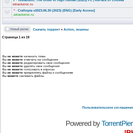
√
·
Testament: The Order of High Human (2023) PC | RePack от Chovka
wtrackeroc.ru
*
·
Craftopia v2023.06.30 (2023) (ENG) [Early Access]
.wtrackeroc.ru
Скачать торрент
»
Action, экшены
Страница
1
из
19
Вы
не можете
начинать темы
Вы
не можете
отвечать на сообщения
Вы
не можете
редактировать свои сообщения
Вы
не можете
удалять свои сообщения
Вы
не можете
голосовать в опросах
Вы
не можете
прикреплять файлы к сообщениям
Вы
можете
скачивать файлы
Пользовательское соглашени
Powered by
TorrentPier 
!В