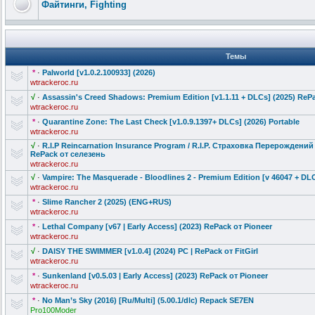
Файтинги, Fighting
Темы
*
·
Palworld [v1.0.2.10093
3] (2026)
wtrackeroc.ru
√
·
Assassin's Creed Shadows: Premium Edition [v1.1.11 + DLCs] (2025) RePac
wtrackeroc.ru
*
·
Quarantine Zone: The Last Check [v1.0.9.1397+ DLCs] (2026) Portable
wtrackeroc.ru
√
·
R.I.P Reincarnatio
n Insurance Program / R.I.P. Страховка Перерождений
RePack от селезень
wtrackeroc.ru
√
·
Vampire: The Masquerade - Bloodlines 2 - Premium Edition [v 46047 + DLC
wtrackeroc.ru
*
·
Slime Rancher 2 (2025) (ENG+RUS)
wtrackeroc.ru
*
·
Lethal Company [v67 | Early Access] (2023) RePack от Pioneer
wtrackeroc.ru
√
·
DAISY THE SWIMMER [v1.0.4] (2024) PC | RePack от FitGirl
wtrackeroc.ru
*
·
Sunkenland [v0.5.03 | Early Access] (2023) RePack от Pioneer
wtrackeroc.ru
*
·
No Man’s Sky (2016) [Ru/Multi] (5.00.1/dlc)
Repack SE7EN
Pro100Moder