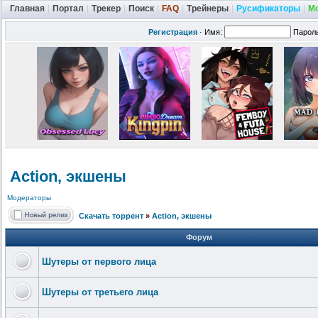
Главная
|
Портал
|
Трекер
|
Поиск
|
FAQ
|
Трейнеры
|
Русификаторы
|
М
Регистрация
·
Имя:
Парол
Action, экшены
Модераторы
Скачать торрент
»
Action, экшены
Форум
Шутеры от первого лица
Шутеры от третьего лица