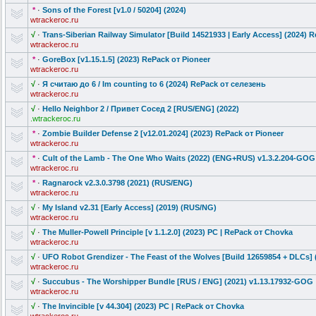
*
·
Sons of the Forest [v1.0 / 50204] (2024)
wtrackeroc.ru
√
·
Trans-Siberi
an Railway Simulator [Build 14521933 | Early Access] (2024) 
wtrackeroc.ru
*
·
GoreBox [v1.15.1.5] (2023) RePack от Pioneer
wtrackeroc.ru
√
·
Я считаю до 6 / Im counting to 6 (2024) RePack от селезень
wtrackeroc.ru
√
·
Hello Neighbor 2 / Привет Сосед 2 [RUS/ENG] (2022)
.wtrackeroc.ru
*
·
Zombie Builder Defense 2 [v12.01.2024] (2023) RePack от Pioneer
wtrackeroc.ru
*
·
Cult of the Lamb - The One Who Waits (2022) (ENG+RUS) v1.3.2.204-G
OG
wtrackeroc.ru
*
·
Ragnarock v2.3.0.3798 (2021) (RUS/ENG)
wtrackeroc.ru
√
·
My Island v2.31 [Early Access] (2019) (RUS/NG)
wtrackeroc.ru
√
·
The Muller-Powel
l Principle [v 1.1.2.0] (2023) PC | RePack от Chovka
wtrackeroc.ru
√
·
UFO Robot Grendizer - The Feast of the Wolves [Build 12659854 + DLCs] (
wtrackeroc.ru
√
·
Succubus - The Worshipper Bundle [RUS / ENG] (2021) v1.13.17932-
GOG
wtrackeroc.ru
√
·
The Invincible [v 44.304] (2023) PC | RePack от Chovka