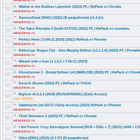
wtrackeroc.ru
√
·
Widow in the Endless Labyrinth (2023) PC | RePack от Chovka
wtrackeroc.ru
*
·
SurrounDead [ENG] (2022) [В разработке] (v1.4.2c)
wtrackeroc.ru
√
·
The Talos Principle 2 [build 673723] (2023) PC | RePack от селезень
wtrackeroc.ru
*
·
Perfect Heist 2 [v04.11.2023] (2021) RePack от Pioneer
wtrackeroc.ru
√
·
RoboCop: Rogue City - Alex Murphy Edition [v1.1.1.0] (2023) PC | Portabl
wtrackeroc.ru
*
·
Wizard with a Gun [v 1.0.2 + 3 DLC] (2023)
wtrackeroc.ru
√
·
Ghostrunner 2 - Brutal Edition [v0.39669.318
] (2023) PC | RePack от Chov
wtrackeroc.ru
*
·
Kona II: Brume (2023) PC | RePack от FitGirl
wtrackeroc.ru
*
·
Bigfoot v5.0.2.4 (2019) [RUS/UKR/ENG] [Early Access]
max+100600
*
·
Saleblazers [v0.10172 | Early Access] (2023) RePack от Pioneer
wtrackeroc.ru
*
·
Thief Simulator 2 (2023) PC | RePack от Chovka
wtrackeroc.ru
√
·
I Am Future: Cozy Apocalypse Survival [RUS + ENG + 7] (2023) (v038 + 2 
wtrackeroc.ru
*
·
Silica [ENG] (2023) (0.7.37) [В разработке]