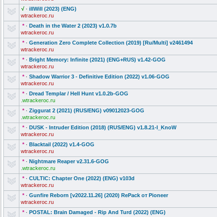
√
·
illWill (2023) (ENG)
wtrackeroc.ru
*
·
Death in the Water 2 (2023) v1.0.7b
wtrackeroc.ru
*
·
Generation Zero Complete Collection (2019) [Ru/Multi] v2461494
wtrackeroc.ru
*
·
Bright Memory: Infinite (2021) (ENG+RUS) v1.42-GOG
wtrackeroc.ru
*
·
Shadow Warrior 3 - Definitive Edition (2022) v1.06-GOG
wtrackeroc.ru
*
·
Dread Templar / Hell Hunt v1.0.2b-GOG
.wtrackeroc.ru
*
·
Ziggurat 2 (2021) (RUS/ENG) v09012023-GO
G
.wtrackeroc.ru
*
·
DUSK - Intruder Edition (2018) (RUS/ENG) v1.8.21-I_Kn
oW
wtrackeroc.ru
*
·
Blacktail (2022) v1.4-GOG
wtrackeroc.ru
*
·
Nightmare Reaper v2.31.6-GOG
.wtrackeroc.ru
*
·
CULTIC: Chapter One (2022) (ENG) v103d
wtrackeroc.ru
*
·
Gunfire Reborn [v2022.11.26] (2020) RePack от Pioneer
wtrackeroc.ru
*
·
POSTAL: Brain Damaged - Rip And Turd (2022) (ENG)