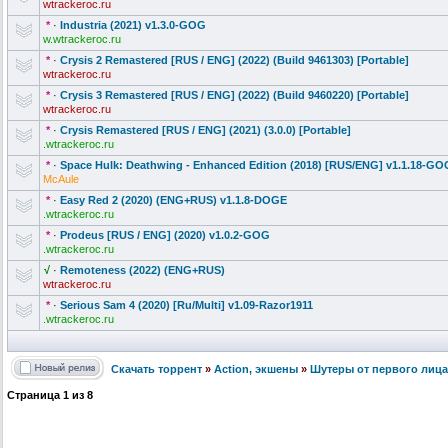
wtrackeroc.ru
*
·
Industria (2021) v1.3.0-GOG
w.wtrackeroc.ru
*
·
Crysis 2 Remastered [RUS / ENG] (2022) (Build 9461303) [Portable]
wtrackeroc.ru
*
·
Crysis 3 Remastered [RUS / ENG] (2022) (Build 9460220) [Portable]
wtrackeroc.ru
*
·
Crysis Remastered [RUS / ENG] (2021) (3.0.0) [Portable]
.wtrackeroc.ru
*
·
Space Hulk: Deathwing - Enhanced Edition (2018) [RUS/ENG] v1.1.18-GO
McAule
*
·
Easy Red 2 (2020) (ENG+RUS) v1.1.8-DOGE
.wtrackeroc.ru
*
·
Prodeus [RUS / ENG] (2020) v1.0.2-GOG
.wtrackeroc.ru
√
·
Remoteness (2022) (ENG+RUS)
wtrackeroc.ru
*
·
Serious Sam 4 (2020) [Ru/Multi] v1.09-Razor1
911
.wtrackeroc.ru
Скачать торрент
»
Action, экшены
»
Шутеры от первого лица
Страница
1
из
8