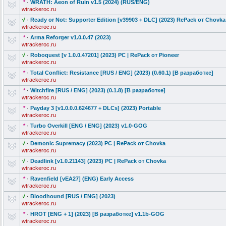
*
·
WRATH: Aeon of Ruin v1.5 (2024) (RUS/ENG)
wtrackeroc.ru
√
·
Ready or Not: Supporter Edition [v39903 + DLC] (2023) RePack от Chovka
wtrackeroc.ru
*
·
Arma Reforger v1.0.0.47 (2023)
wtrackeroc.ru
√
·
Roboquest [v 1.0.0.47201] (2023) PC | RePack от Pioneer
wtrackeroc.ru
*
·
Total Conflict: Resistance [RUS / ENG] (2023) (0.60.1) [В разработке]
wtrackeroc.ru
*
·
Witchfire [RUS / ENG] (2023) (0.1.8) [В разработке]
wtrackeroc.ru
*
·
Payday 3 [v1.0.0.0.624
677 + DLCs] (2023) Portable
wtrackeroc.ru
*
·
Turbo Overkill [ENG / ENG] (2023) v1.0-GOG
wtrackeroc.ru
√
·
Demonic Supremacy (2023) PC | RePack от Chovka
wtrackeroc.ru
√
·
Deadlink [v1.0.21143] (2023) PC | RePack от Chovka
wtrackeroc.ru
*
·
Ravenfield [vEA27] (ENG) Early Access
wtrackeroc.ru
√
·
Bloodhound [RUS / ENG] (2023)
wtrackeroc.ru
*
·
HROT [ENG + 1] (2023) [В разработке] v1.1b-GOG
wtrackeroc.ru