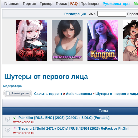
Главная
|
Портал
|
Трекер
|
Поиск
|
FAQ
|
Трейнеры
|
Русификаторы
|
М
Регистрация
·
Имя:
Парол
Шутеры от первого лица
Модераторы
Скачать торрент
»
Action, экшены
»
Шутеры от первого лица
Темы
√
·
Painkiller [RUS / ENG] (2025) (224001 + 3 DLC) [Portable]
wtrackeroc.ru
*
·
Trepang 2 [Build 2471 + DLC's] [RUS / ENG] (2023) RePack от FitGirl
wtrackeroc.ru