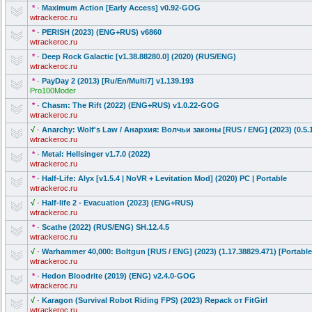
*
·
Maximum Action [Early Access] v0.92-GOG
wtrackeroc.ru
*
·
PERISH (2023) (ENG+RUS) v6860
wtrackeroc.ru
*
·
Deep Rock Galactic [v1.38.88280.
0] (2020) (RUS/ENG)
wtrackeroc.ru
*
·
PayDay 2 (2013) [Ru/En/Multi7
] v1.139.193
Pro100Moder
*
·
Chasm: The Rift (2022) (ENG+RUS) v1.0.22-GOG
wtrackeroc.ru
√
·
Anarchy: Wolf's Law / Анархия: Волчьи законы [RUS / ENG] (2023) (0.5.1
wtrackeroc.ru
*
·
Metal: Hellsinger v1.7.0 (2022)
wtrackeroc.ru
*
·
Half-Life: Alyx [v1.5.4 | NoVR + Levitation Mod] (2020) PC | Portable
wtrackeroc.ru
√
·
Half-life 2 - Evacuation (2023) (ENG+RUS)
wtrackeroc.ru
*
·
Scathe (2022) (RUS/ENG) SH.12.4.5
wtrackeroc.ru
√
·
Warhammer 40,000: Boltgun [RUS / ENG] (2023) (1.17.38829.
471) [Portable
wtrackeroc.ru
*
·
Hedon Bloodrite (2019) (ENG) v2.4.0-GOG
wtrackeroc.ru
√
·
Karagon (Survival Robot Riding FPS) (2023) Repack от FitGirl
wtrackeroc.ru