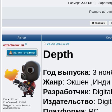
Размер:
2.62 GB
| Зарегист
Полного источн
Автор
Соо
®
29-Окт-2014 13:25
wtrackeroc.ru
Depth
Год выпуска
: 3 но
Жанр
: Экшен ,Инди
Разработчик
: Digit
Издательство
: Digi
Стаж:
12 лет
Сообщений:
13493
Откуда:
ru.wtrackero
c.ru
w.wtrackeroc
.ru
Платформа
: PC