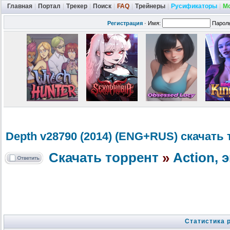
Главная
|
Портал
|
Трекер
|
Поиск
|
FAQ
|
Трейнеры
|
Русификаторы
|
М
Регистрация
·
Имя:
Парол
Depth v28790 (2014) (ENG+RUS) скачать 
Скачать торрент
»
Action,
Статистика 