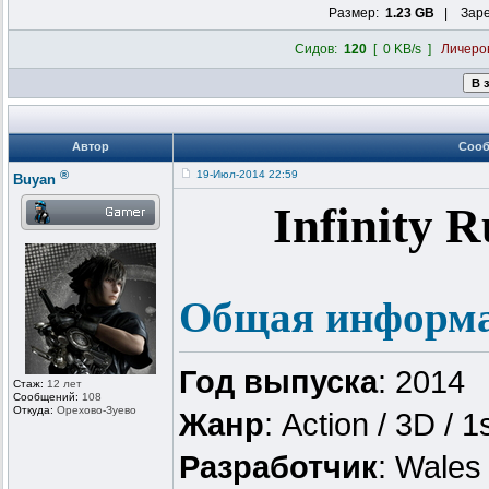
Размер:
1.23 GB
| Заре
Сидов:
120
[ 0 KB/s ]
Личеро
Автор
Соо
®
19-Июл-2014 22:59
Buyan
Infinity R
Общая информ
Год выпуска
: 2014
Стаж:
12 лет
Сообщений:
108
Откуда:
Орехово-Зуев
о
Жанр
: Action / 3D / 
Разработчик
: Wales 