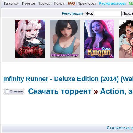
Главная
|
Портал
|
Трекер
|
Поиск
|
FAQ
|
Трейнеры
|
Русификаторы
|
М
Регистрация
·
Имя:
Парол
Infinity Runner - Deluxe Edition (2014) (Wal
Скачать торрент
»
Action,
Статистика 