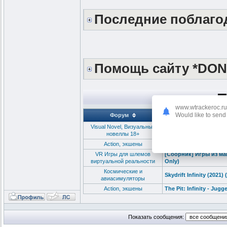
Последние поблаг
Помощь сайту *DON
П
www.wtrackeroc.ru
Would like to send 
Форум
Visual Novel, Визуальные
FUTA RUNNER: Big Dick
новеллы 18+
Action, экшены
Amok Runner (2022) (
VR Игры для шлемов
[Сборник] Игры из маг
виртуальной реальности
Only)
Космические и
Skydrift Infinity (2021
авиасимуляторы
Action, экшены
The Pit: Infinity - Jug
Показать сообщения: