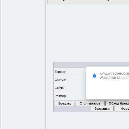
Торрент:
Зарегистрирован [
2014-09-
www.wtrackeroc.ru
Would like to send 
Статус:
√
проверено
Скачан:
273 раз
Размер:
4.25 GB