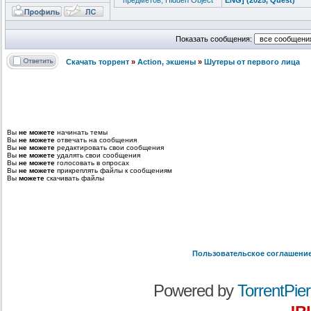
предметов, Hidden Object
ENG] (2025, Quest)
Показать сообщения:
Скачать торрент
»
Action, экшены
»
Шутеры от первого лица
Вы
не можете
начинать темы
Вы
не можете
отвечать на сообщения
Вы
не можете
редактировать свои сообщения
Вы
не можете
удалять свои сообщения
Вы
не можете
голосовать в опросах
Вы
не можете
прикреплять файлы к сообщениям
Вы
можете
скачивать файлы
Пользовательское соглашени
Powered by
TorrentPier 