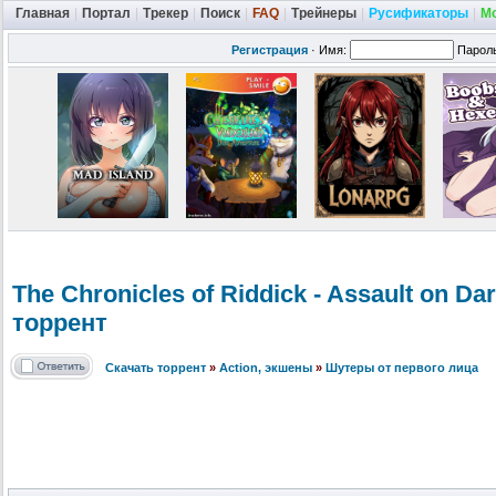
Главная
|
Портал
|
Трекер
|
Поиск
|
FAQ
|
Трейнеры
|
Русификаторы
|
М
Регистрация
·
Имя:
Парол
The Chronicles of Riddick - Assault on D
торрент
Скачать торрент
»
Action, экшены
»
Шутеры от первого лица