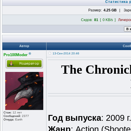
Статистика 
Размер:
4.25 GB
| Заре
Сидов:
81
[ 0 KB/s ]
Личеро
Автор
Соо
®
13-Сен-2014 20:46
Pro100Moder
The Chronicl
Стаж:
12 лет
Год выпуска
: 2009 г
Сообщений:
2377
Откуда:
Earth
Жанр
: Action (Shoote